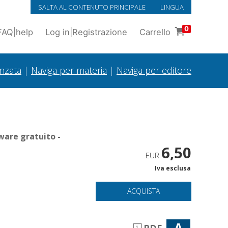
SALTA AL CONTENUTO PRINCIPALE
LINGUA
0
FAQ
|
help
Log in
|
Registrazione
Carrello
anzata
|
Naviga per materia
|
Naviga per editore
ware gratuito -
6,50
EUR
Iva esclusa
ACQUISTA
A