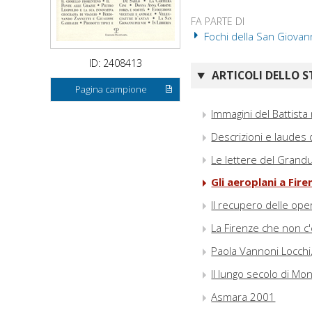
FA PARTE DI
Fochi della San Giovann
ID: 2408413
ARTICOLI DELLO S
Pagina campione
Immagini del Battista n
Descrizioni e laudes d
Le lettere del Grand
Gli aeroplani a Fir
Il recupero delle ope
La Firenze che non c'
Paola Vannoni Locchi, 
Il lungo secolo di Mon
Asmara 2001