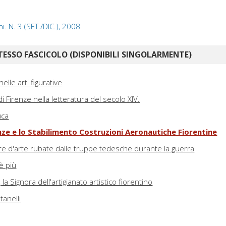
i. N. 3 (SET./DIC.), 2008
TESSO FASCICOLO (DISPONIBILI SINGOLARMENTE)
elle arti figurative
i Firenze nella letteratura del secolo XIV.
uca
enze e lo Stabilimento Costruzioni Aeronautiche Fiorentine
re d'arte rubate dalle truppe tedesche durante la guerra
è più
la Signora dell'artigianato artistico fiorentino
tanelli