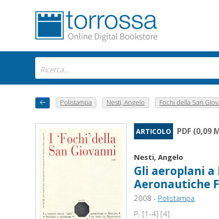
Polistampa
Nesti, Angelo
Fochi della San Giov.
PDF (0,09 
ARTICOLO
Nesti, Angelo
Gli aeroplani a
Aeronautiche F
2008 -
Polistampa
P. [1-4] [4]