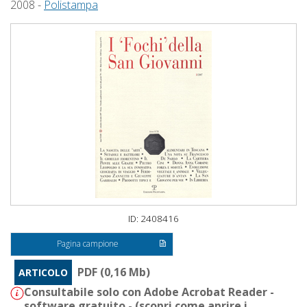
2008 -
Polistampa
ID: 2408416
Pagina campione
PDF (0,16 Mb)
ARTICOLO
Consultabile solo con Adobe Acrobat Reader -
software gratuito - (
scopri come aprire i