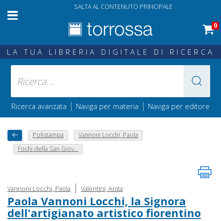
SALTA AL CONTENUTO PRINCIPALE
0
LA TUA LIBRERIA DIGITALE DI RICERCA
|
|
Ricerca avanzata
Naviga per materia
Naviga per editore
Polistampa
Vannoni Locchi, Paola
Fochi della San Giov...
|
Vannoni Locchi, Paola
Valentini, Anita
Paola Vannoni Locchi, la Signora
dell'artigianato artistico fiorentino