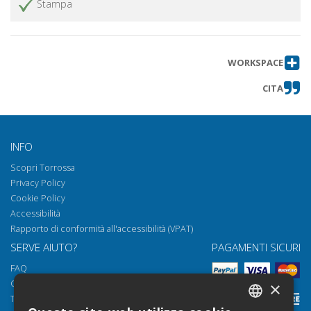
Stampa
WORKSPACE
CITA
INFO
Scopri Torrossa
Privacy Policy
Cookie Policy
Accessibilità
Rapporto di conformità all'accessibilità (VPAT)
SERVE AIUTO?
PAGAMENTI SICURI
FAQ
Come aprire i nostri documenti
×
Torrossa Reader