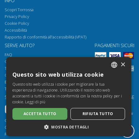
INFO
Scopri Torrossa
Privacy Policy
Cookie Policy
Accessibilità
Rapporto di conformità all'accessibilità (VPAT)
SERVE AIUTO?
PAGAMENTI SICURI
FAQ
Come aprire i nostri documenti
×
Torrossa Reader
Questo sito web utilizza cookie
Condizioni d'uso
ITALIAN
Email:
helpdesk@torrossa.com
Questo sito web utilizza i cookie per migliorare la tua
SPANISH
Tel:
+39 055 5018800
esperienza di navigazione. Utilizzando il nostro sito web
acconsenti a tutti i cookie in conformità con la nostra policy per i
SEGUICI SU
LE NOSTRE RISORSE
FRENCH
cookie.
Leggi di più
Torrossa Info
ENGLISH
Torrossa per Istituzioni
ACCETTA TUTTO
RIFIUTA TUTTO
GERMAN
Torrossa Open
Copyright 2000-2026
MOSTRA DETTAGLI
Library Services
Casalini Libri
Publisher Services
P.IVA IT03106600483