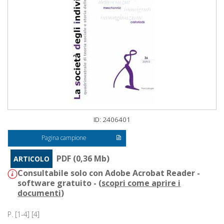
ID: 2406401
Pagina campione
PDF (0,36 Mb)
ARTICOLO
Consultabile solo con Adobe Acrobat Reader -
software gratuito - (
scopri come aprire i
documenti
)
P. [1-4] [4]