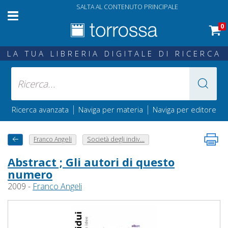
SALTA AL CONTENUTO PRINCIPALE
0
LA TUA LIBRERIA DIGITALE DI RICERCA
|
|
Ricerca avanzata
Naviga per materia
Naviga per editore
Franco Angeli
Società degli indiv...
Abstract ; Gli autori di questo
numero
2009 -
Franco Angeli