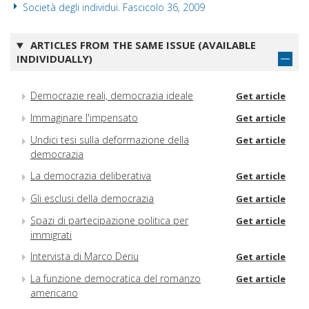
Società degli individui. Fascicolo 36, 2009
ARTICLES FROM THE SAME ISSUE (AVAILABLE
INDIVIDUALLY)
Democrazie reali, democrazia ideale
Get article
Immaginare l'impensato
Get article
Undici tesi sulla deformazione della
Get article
democrazia
La democrazia deliberativa
Get article
Gli esclusi della democrazia
Get article
Spazi di partecipazione politica per
Get article
immigrati
Intervista di Marco Deriu
Get article
La funzione democratica del romanzo
Get article
americano