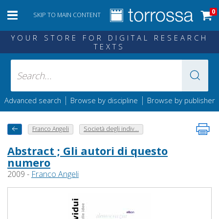
0
SKIP TO MAIN CONTENT
YOUR STORE FOR DIGITAL RESEARCH
TEXTS
|
|
Advanced search
Browse by discipline
Browse by publisher
Franco Angeli
Società degli indiv...
Abstract ; Gli autori di questo
numero
2009 -
Franco Angeli