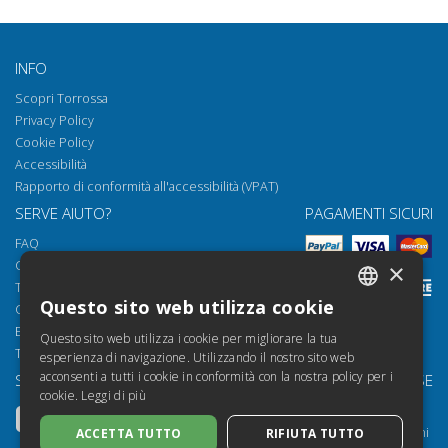
INFO
Scopri Torrossa
Privacy Policy
Cookie Policy
Accessibilità
Rapporto di conformità all'accessibilità (VPAT)
SERVE AIUTO?
PAGAMENTI SICURI
FAQ
Come aprire i nostri documenti
×
Torrossa Reader
Questo sito web utilizza cookie
Condizioni d'uso
ITALIAN
Email:
helpdesk@torrossa.com
Questo sito web utilizza i cookie per migliorare la tua
SPANISH
Tel:
+39 055 5018800
esperienza di navigazione. Utilizzando il nostro sito web
acconsenti a tutti i cookie in conformità con la nostra policy per i
SEGUICI SU
LE NOSTRE RISORSE
FRENCH
cookie.
Leggi di più
Torrossa Info
ENGLISH
Torrossa per Istituzioni
ACCETTA TUTTO
RIFIUTA TUTTO