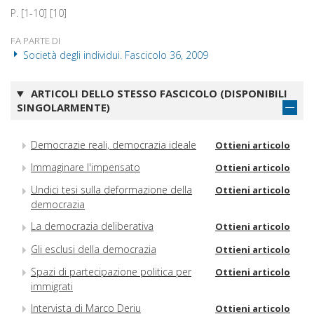
P. [1-10] [10]
FA PARTE DI
Società degli individui. Fascicolo 36, 2009
ARTICOLI DELLO STESSO FASCICOLO (DISPONIBILI
SINGOLARMENTE)
Democrazie reali, democrazia ideale
Ottieni articolo
Immaginare l'impensato
Ottieni articolo
Undici tesi sulla deformazione della
Ottieni articolo
democrazia
La democrazia deliberativa
Ottieni articolo
Gli esclusi della democrazia
Ottieni articolo
Spazi di partecipazione politica per
Ottieni articolo
immigrati
Intervista di Marco Deriu
Ottieni articolo