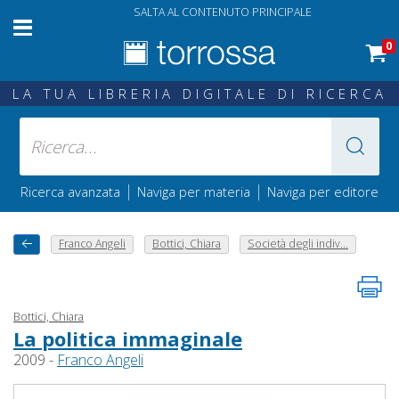
SALTA AL CONTENUTO PRINCIPALE
0
LA TUA LIBRERIA DIGITALE DI RICERCA
|
|
Ricerca avanzata
Naviga per materia
Naviga per editore
Franco Angeli
Bottici, Chiara
Società degli indiv...
Bottici, Chiara
La politica immaginale
2009 -
Franco Angeli