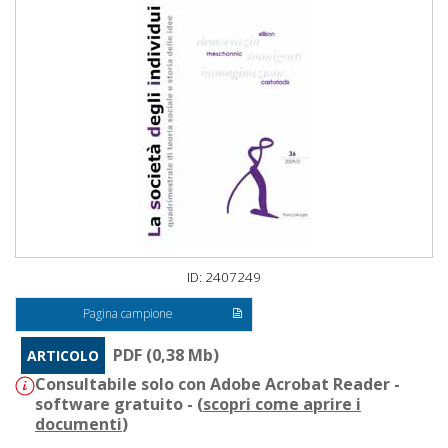
ID: 2407249
Pagina campione
PDF (0,38 Mb)
ARTICOLO
Consultabile solo con Adobe Acrobat Reader -
software gratuito - (
scopri come aprire i
documenti
)