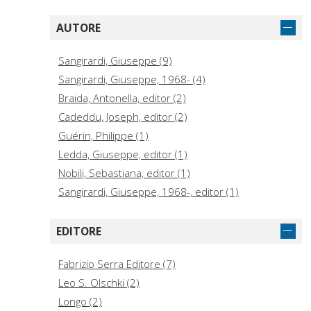
AUTORE
Sangirardi, Giuseppe (9)
Sangirardi, Giuseppe, 1968- (4)
Braida, Antonella, editor (2)
Cadeddu, Joseph, editor (2)
Guérin, Philippe (1)
Ledda, Giuseppe, editor (1)
Nobili, Sebastiana, editor (1)
Sangirardi, Giuseppe, 1968-, editor (1)
EDITORE
Fabrizio Serra Editore (7)
Leo S. Olschki (2)
Longo (2)