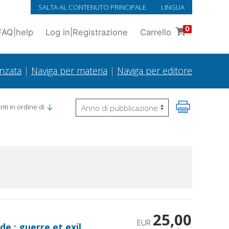
SALTA AL CONTENUTO PRINCIPALE
LINGUA
0
FAQ
|
help
Log in
|
Registrazione
Carrello
anzata
|
Naviga per materia
|
Naviga per editore
ti in ordine di
25,00
EUR
e : guerre et exil