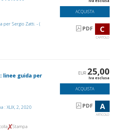
Iva esclusa
ACQUISTA
 per Sergio Zatti. - (
C
PDF
CAPITOLO
25,00
EUR
: linee guida per
Iva esclusa
ACQUISTA
A
PDF
ana : XLIX, 2, 2020
ARTICOLO
olla
Stampa