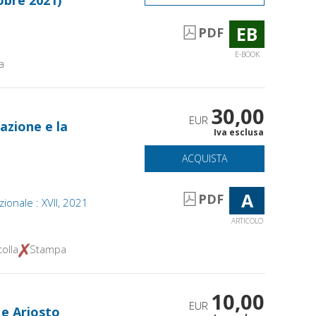
EB
PDF
E-BOOK
a
30,00
EUR
zazione e la
Iva esclusa
ACQUISTA
A
PDF
zionale : XVII, 2021
ARTICOLO
olla
Stampa
10,00
EUR
 e Ariosto