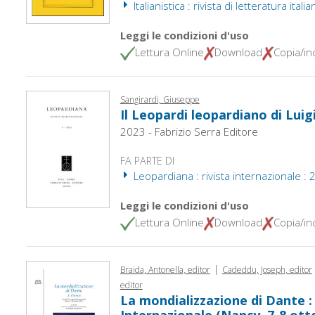
Italianistica : rivista di letteratura italia
Leggi le condizioni d'uso
Lettura Online
Download
Copia/inc
Sangirardi, Giuseppe
Il Leopardi leopardiano di Luig
2023 - Fabrizio Serra Editore
FA PARTE DI
Leopardiana : rivista internazionale : 
Leggi le condizioni d'uso
Lettura Online
Download
Copia/inc
|
Braida, Antonella, editor
Cadeddu, Joseph, editor
editor
La mondializzazione di Dante :
Internazionale (Nancy, 7-8 ott