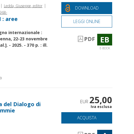
|
|
Ledda, Giuseppe, editor
DOWNLOAD
1968-
 : aree
LEGGI ONLINE
gno internazionale :
EB
PDF
venna, 22-23 novembre
]. - 2025. - 370 p. : ill.
E-BOOK
a
25,00
EUR
a del Dialogo di
Iva esclusa
mummie
ACQUISTA