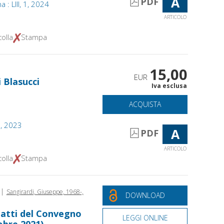
A
PDF
na : LIII, 1, 2024
ARTICOLO
olla
Stampa
15,00
EUR
i Blasucci
Iva esclusa
ACQUISTA
2, 2023
A
PDF
ARTICOLO
olla
Stampa
|
Sangirardi, Giuseppe, 1968-,
DOWNLOAD
 atti del Convegno
LEGGI ONLINE
obre 2021)