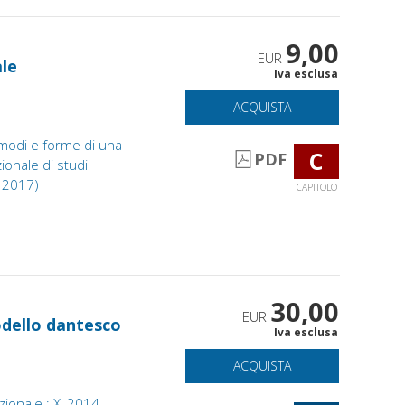
9,00
EUR
ale
Iva esclusa
ACQUISTA
 modi e forme di una
C
PDF
ionale di studi
e 2017)
CAPITOLO
30,00
EUR
odello dantesco
Iva esclusa
ACQUISTA
zionale : X, 2014