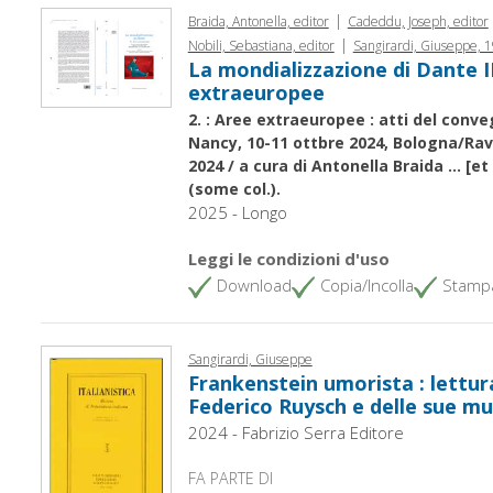
|
Braida, Antonella, editor
Cadeddu, Joseph, editor
|
Nobili, Sebastiana, editor
Sangirardi, Giuseppe, 
La mondializzazione di Dante II
extraeuropee
2. : Aree extraeuropee : atti del conve
Nancy, 10-11 ottbre 2024, Bologna/Ra
2024 / a cura di Antonella Braida ... [et al.
(some col.).
2025 - Longo
Leggi le condizioni d'uso
Download
Copia/Incolla
Stamp
Sangirardi, Giuseppe
Frankenstein umorista : lettur
Federico Ruysch e delle sue 
2024 - Fabrizio Serra Editore
FA PARTE DI