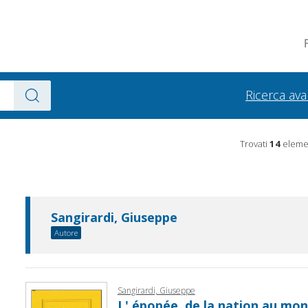
Ricerca av
Trovati
14
elemen
Sangirardi, Giuseppe
Autore
Sangirardi, Giuseppe
L' épopée, de la nation au mond