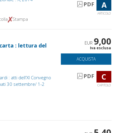
A
PDF
ARTICOLO
olla
Stampa
9,00
EUR
arta : lettura del
Iva esclusa
ACQUISTA
C
PDF
i : atti dell'XI Convegno
anati 30 settembre/ 1-2
CAPITOLO
5,40