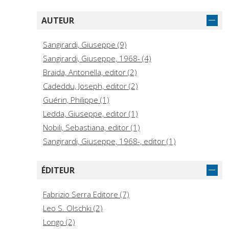
AUTEUR
Sangirardi, Giuseppe (9)
Sangirardi, Giuseppe, 1968- (4)
Braida, Antonella, editor (2)
Cadeddu, Joseph, editor (2)
Guérin, Philippe (1)
Ledda, Giuseppe, editor (1)
Nobili, Sebastiana, editor (1)
Sangirardi, Giuseppe, 1968-, editor (1)
ÉDITEUR
Fabrizio Serra Editore (7)
Leo S. Olschki (2)
Longo (2)