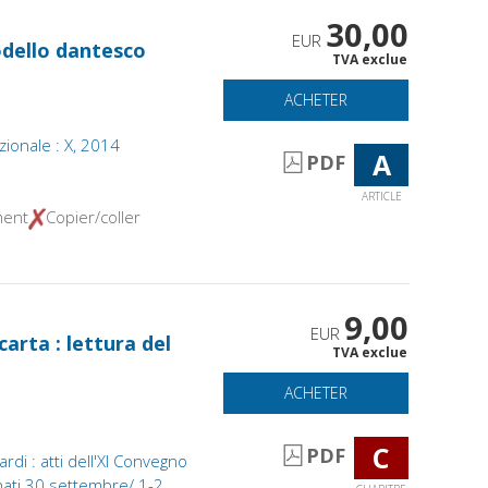
30,00
EUR
odello dantesco
TVA exclue
ACHETER
zionale : X, 2014
A
PDF
ARTICLE
ment
Copier/coller
9,00
EUR
arta : lettura del
TVA exclue
ACHETER
C
PDF
i : atti dell'XI Convegno
anati 30 settembre/ 1-2