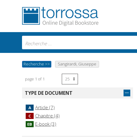
Recherche
>>
Sangirardi, Giuseppe
page 1 of 1
TYPE DE DOCUMENT
Article (7)
A
Chapitre (4)
C
E-book (3)
EB