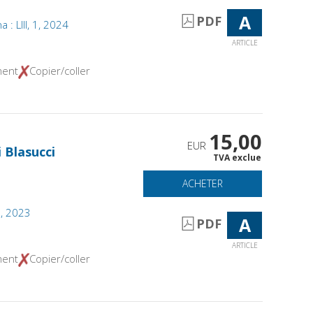
A
PDF
na : LIII, 1, 2024
ARTICLE
ment
Copier/coller
15,00
EUR
i Blasucci
TVA exclue
ACHETER
2, 2023
A
PDF
ARTICLE
ment
Copier/coller