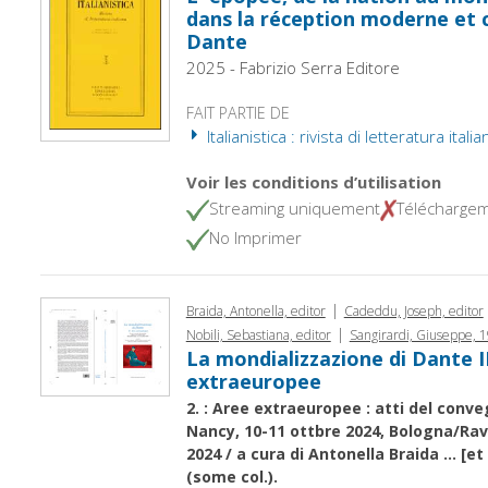
dans la réception moderne et
Dante
2025 - Fabrizio Serra Editore
FAIT PARTIE DE
Italianistica : rivista di letteratura itali
Voir les conditions d’utilisation
Streaming uniquement
Télécharge
No Imprimer
|
Braida, Antonella, editor
Cadeddu, Joseph, editor
|
Nobili, Sebastiana, editor
Sangirardi, Giuseppe, 
La mondializzazione di Dante II
extraeuropee
2. : Aree extraeuropee : atti del conve
Nancy, 10-11 ottbre 2024, Bologna/Ra
2024 / a cura di Antonella Braida ... [et al.
(some col.).