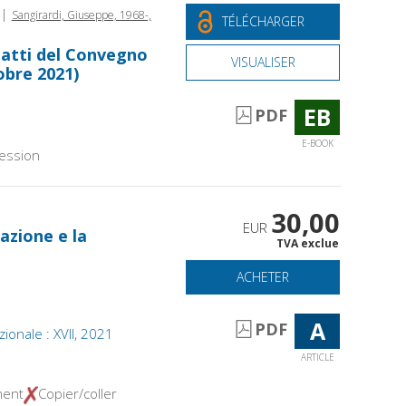
|
Sangirardi, Giuseppe, 1968-,
TÉLÉCHARGER
 atti del Convegno
VISUALISER
obre 2021)
EB
PDF
E-BOOK
ession
30,00
EUR
zazione e la
TVA exclue
ACHETER
A
PDF
zionale : XVII, 2021
ARTICLE
ment
Copier/coller