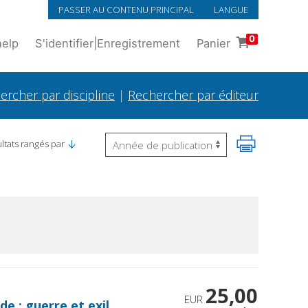
PASSER AU CONTENU PRINCIPAL
LANGUE
0
help
S'identifier
|
Enregistrement
Panier
ercher par discipline
|
Rechercher par éditeur
ltats rangés par
25,00
EUR
e : guerre et exil