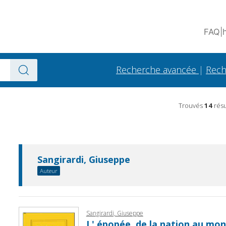
FAQ
|
Recherche avancée
|
Rech
Trouvés
14
résu
Sangirardi, Giuseppe
Auteur
Sangirardi, Giuseppe
L' épopée, de la nation au mond