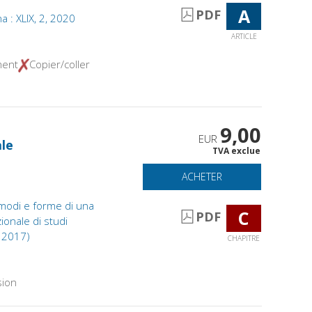
A
PDF
ana : XLIX, 2, 2020
ARTICLE
ment
Copier/coller
9,00
EUR
ale
TVA exclue
ACHETER
 modi e forme di una
C
PDF
ionale di studi
e 2017)
CHAPITRE
sion