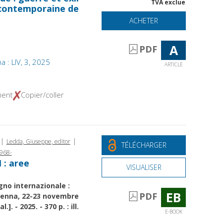
TVA exclue
 contemporaine de
ACHETER
A
PDF
ana : LIV, 3, 2025
ARTICLE
ment
Copier/coller
|
|
Ledda, Giuseppe, editor
TÉLÉCHARGER
1968-
 : aree
VISUALISER
gno internazionale :
EB
PDF
venna, 22-23 novembre
]. - 2025. - 370 p. : ill.
E-BOOK