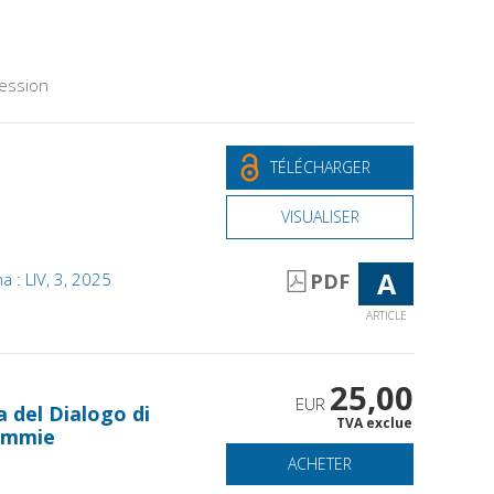
ession
TÉLÉCHARGER
VISUALISER
A
ana : LIV, 3, 2025
PDF
ARTICLE
25,00
EUR
a del Dialogo di
TVA exclue
mummie
ACHETER