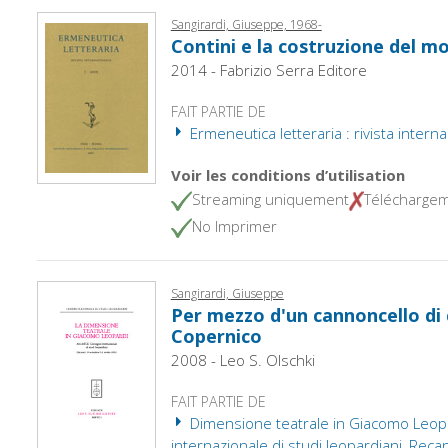
Sangirardi, Giuseppe, 1968-
Contini e la costruzione del m
2014 - Fabrizio Serra Editore
FAIT PARTIE DE
Ermeneutica letteraria : rivista interna
Voir les conditions d’utilisation
Streaming uniquement
Télécharge
No Imprimer
Sangirardi, Giuseppe
Per mezzo d'un cannoncello di c
Copernico
2008 - Leo S. Olschki
FAIT PARTIE DE
Dimensione teatrale in Giacomo Leopard
internazionale di studi leopardiani, Rec