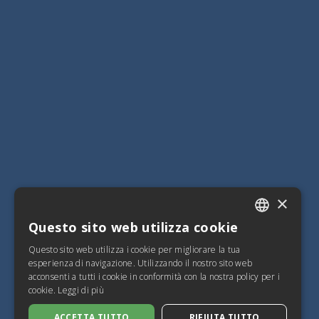
×
Questo sito web utilizza cookie
ITALIAN
Questo sito web utilizza i cookie per migliorare la tua
SPANISH
esperienza di navigazione. Utilizzando il nostro sito web
acconsenti a tutti i cookie in conformità con la nostra policy per i
FRENCH
cookie.
Leggi di più
ENGLISH
ACCETTA TUTTO
RIFIUTA TUTTO