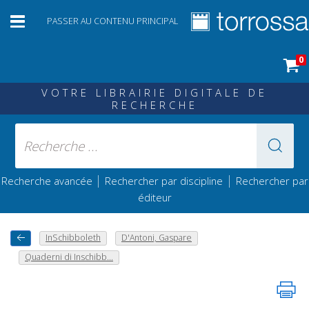
PASSER AU CONTENU PRINCIPAL
0
VOTRE LIBRAIRIE DIGITALE DE
RECHERCHE
|
|
Recherche avancée
Rechercher par discipline
Rechercher par
éditeur
InSchibboleth
D'Antoni, Gaspare
Quaderni di Inschibb...