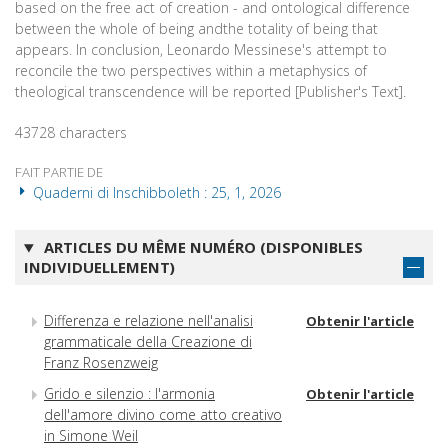
based on the free act of creation - and ontological difference
between the whole of being andthe totality of being that
appears. In conclusion, Leonardo Messinese's attempt to
reconcile the two perspectives within a metaphysics of
theological transcendence will be reported [Publisher's Text].
43728 characters
FAIT PARTIE DE
Quaderni di Inschibboleth : 25, 1, 2026
ARTICLES DU MÊME NUMÉRO (DISPONIBLES
INDIVIDUELLEMENT)
Differenza e relazione nell'analisi
Obtenir l'article
grammaticale della Creazione di
Franz Rosenzweig
Grido e silenzio : l'armonia
Obtenir l'article
dell'amore divino come atto creativo
in Simone Weil