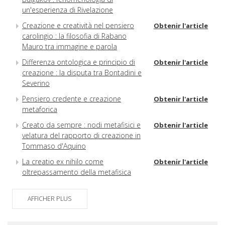
un'esperienza di Rivelazione
Creazione e creatività nel pensiero
Obtenir l'article
carolingio : la filosofia di Rabano
Mauro tra immagine e parola
Differenza ontologica e principio di
Obtenir l'article
creazione : la disputa tra Bontadini e
Severino
Pensiero credente e creazione
Obtenir l'article
metaforica
Creato da sempre : nodi metafisici e
Obtenir l'article
velatura del rapporto di creazione in
Tommaso d'Aquino
La creatio ex nihilo come
Obtenir l'article
oltrepassamento della metafisica
La creazione come evento e
Obtenir l'article
manifestazione nella filosofia di
AFFICHER PLUS
Hegel
'Ehyeh 'ašer 'ehyeh : ciò che precede