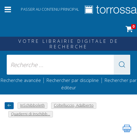
PASSER AU CONTENU PRINCIPAL
0
VOTRE LIBRAIRIE DIGITALE DE
RECHERCHE
|
|
Recherche avancée
Rechercher par discipline
Rechercher par
éditeur
InSchibboleth
Coltelluccio, Adalberto
Quaderni di Inschibb...