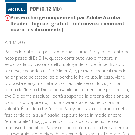
PDF (0,12 Mb)
ARTICLE
Pris en charge uniquement par Adobe Acrobat
Reader - logiciel gratuit - (
découvrez comment
ouvrir les documents
)
P. 187-205
Partendo dalla interpretazione che l'ultimo Pareyson ha dato del
noto passo di Es 3,14, questo contributo vuole mettere in
evidenza la concezione dell'ontologia della libertà del filosofo
torinese, secondo cui Dio è libertà, e, prima di creare il mondo,
ha originato se stesso, solo perché lo ha voluto. In esso, viene
proposta e argomentata la tesi radicale secondo cui, ancor
prima dell'Inizio di Dio, è pensabile una dimensione pre-arcaica,
ove Dio come assoluta libertà sospende la propria decisione se
darsi inizio oppure no; in una sovrana astensione della sua
volontà. È un'idea che l'ultimo Pareyson stava elaborando nella
fase tarda della sua filosofia, seppure forse in modo ancora
"embrionale". Il saggio prende in considerazione numerosi
manoscritti inediti di Pareyson che confermano la teoria per cui
l'auto-nominazione divina è un segno dell'assoluta libertà di Dio,