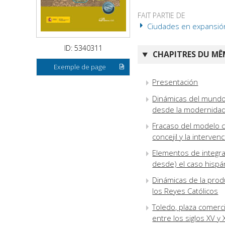
FAIT PARTIE DE
Ciudades en expansión 
ID: 5340311
CHAPITRES DU MÊM
Exemple de page
Presentación
Dinámicas del mundo 
desde la modernidad 
Fracaso del modelo co
concejil y la interven
Elementos de integra
desde) el caso hispá
Dinámicas de la prod
los Reyes Católicos
Toledo, plaza comerci
entre los siglos XV y 