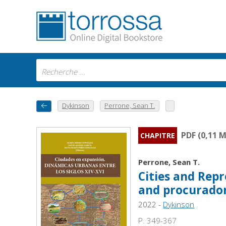
Dykinson
Perrone, Sean T.
PDF (0,11 
CHAPITRE
Perrone, Sean T.
Cities and Repr
and procurado
2022 -
Dykinson
P. 349-367