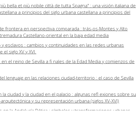
 più bella et più nobile città de tutta Spagna" : una visión italiana de
stellana a principios del siglo urbana castellana a principios del
e frontera en perspectiva comparada : trás-os-Montes y Alto
Extremadura Castellano-oriental en la baja edad media
 y esclavos : cambios y continuidades en las redes urbanas
el siglo XV y XVI.
s en el reino de Sevilla a fi nales de la Edad Media y comienzos de
del lenguaje en las relaciones ciudad-territorio : el caso de Sevilla
en la ciudad y la ciudad en el palacio : algunas refl exiones sobre s
o-arquitectónica y su representación urbana (siglos XV-XVI)
 en la Andalucía Bética : símbolos y transformaciones urbanas
as en las ciudades de la Baja Andalucía : la conversión de
s de mezquitas en iglesias