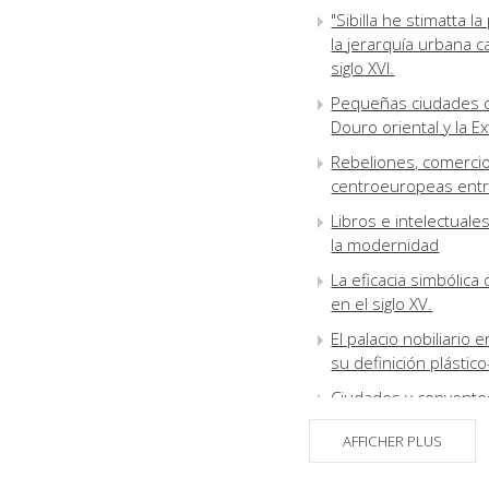
"Sibilla he stimatta la
la jerarquía urbana ca
siglo XVI.
Pequeñas ciudades d
Douro oriental y la 
Rebeliones, comercio
centroeuropeas entre 
Libros e intelectuale
la modernidad
La eficacia simbólica 
en el siglo XV.
El palacio nobiliario 
su definición plástic
Ciudades y conventos
(siglos XV-XVI)
AFFICHER PLUS
Cambios y permanenci
mezquitas en iglesia