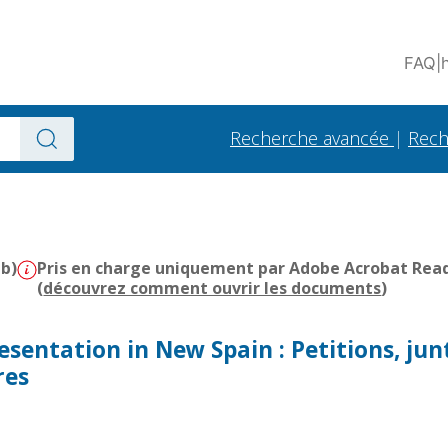
FAQ
|
Recherche avancée
|
Rech
Mb)
Pris en charge uniquement par Adobe Acrobat Reader
(
découvrez comment ouvrir les documents
)
esentation in New Spain : Petitions, jun
res