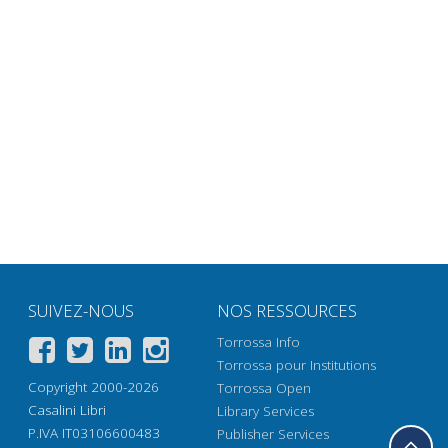
SUIVEZ-NOUS
NOS RESSOURCES
Torrossa Info
Torrossa pour Institutions
Copyright 2000-2026
Torrossa Open
Casalini Libri
Library Services
P.IVA IT03106600483
Publisher Services