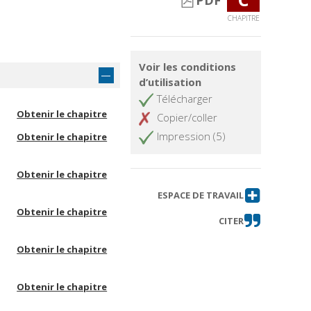
PDF
CHAPITRE
Voir les conditions
d’utilisation
Télécharger
Obtenir le chapitre
Copier/coller
Impression (5)
Obtenir le chapitre
Obtenir le chapitre
ESPACE DE TRAVAIL
Obtenir le chapitre
CITER
Obtenir le chapitre
Obtenir le chapitre