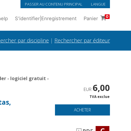
PASSER AU CONTENU PRINCIPAL
LANGUE
0
help
S'identifier
|
Enregistrement
Panier
ercher par discipline
|
Rechercher par éditeur
 - logiciel gratuit -
6,00
EUR
TVA exclue
tas,
ACHETER
C