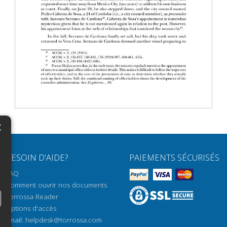
×
N
BESOIN D'AIDE?
PAIEMENTS SÉCURISÉS
H
FAQ
H
Comment ouvrir nos documents
Torrossa Reader
H
Options d'accès
N
Email:
helpdesk@torrossa.com