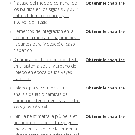
Fracaso del modelo comunal de
Obtenir le chapitre
los baldíos en los siglos XV y XVI :
entre el dominio concejil y la
intervención regia
Elementos de integración en la
Obtenir le chapitre
economía mercantil bajomedieval
: apuntes para (y desde) el caso
hispánico
Dinámicas de la producción textil
Obtenir le chapitre
en el sistema social y urbano de
Toledo en época de los Reyes
Católicos
Toledo, plaza comercial : un
Obtenir le chapitre
análisis de las dinámicas del
comercio interior peninsular entre
los siglos XV y XVI.
"Sibilla he stimatta la più bella et
Obtenir le chapitre
più nobile città de tutta Spagna" :
una visión italiana de la jerarquía