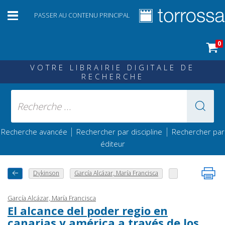
PASSER AU CONTENU PRINCIPAL
0
VOTRE LIBRAIRIE DIGITALE DE
RECHERCHE
|
|
Recherche avancée
Rechercher par discipline
Rechercher par
éditeur
Dykinson
García Alcázar, María Francisca
García Alcázar, María Francisca
El alcance del poder regio en
canarias y américa a través de los