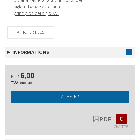
urbana castellana a principios del
siglo urbana castellana a
principios del siglo XVI.
Pequeñas ciudades de frontera
Obtenir le chapitre
en perspectiva comparada : trás-
AFFICHER PLUS
os-Montes y Alto Douro oriental y
la Extremadura Castellano-
oriental en la baja edad media
INFORMATIONS
Rebeliones, comercio y esclavos :
Obtenir le chapitre
cambios y continuidades en las
redes urbanas centroeuropeas
6,00
EUR
entre el siglo XV y XVI.
TVA exclue
Libros e intelectuales en el reino
Obtenir le chapitre
de Sevilla a fi nales de la Edad
ACHETER
Media y comienzos de la
modernidad
C
La eficacia simbólica del lenguaje
Obtenir le chapitre
PDF
en las relaciones ciudad-territorio
CHAPITRE
: el caso de Sevilla en el siglo XV.