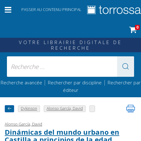
PASSER AU CONTENU PRINCIPAL
0
VOTRE LIBRAIRIE DIGITALE DE
RECHERCHE
|
|
Recherche avancée
Rechercher par discipline
Rechercher par
éditeur
Dykinson
Alonso García, David
Alonso García, David
Dinámicas del mundo urbano en
Castilla a principios de la edad