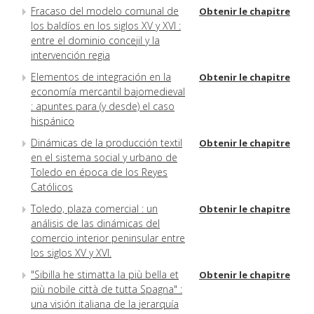
Fracaso del modelo comunal de
Obtenir le chapitre
los baldíos en los siglos XV y XVI :
entre el dominio concejil y la
intervención regia
Elementos de integración en la
Obtenir le chapitre
economía mercantil bajomedieval
: apuntes para (y desde) el caso
hispánico
Dinámicas de la producción textil
Obtenir le chapitre
en el sistema social y urbano de
Toledo en época de los Reyes
Católicos
Toledo, plaza comercial : un
Obtenir le chapitre
análisis de las dinámicas del
comercio interior peninsular entre
los siglos XV y XVI.
"Sibilla he stimatta la più bella et
Obtenir le chapitre
più nobile città de tutta Spagna" :
una visión italiana de la jerarquía