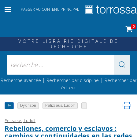
PASSER AU CONTENU PRINCIPAL
0
VOTRE LIBRAIRIE DIGITALE DE
RECHERCHE
|
|
Recherche avancée
Rechercher par discipline
Rechercher par
éditeur
Dykinson
Pelizaeus, Ludolf
Pelizaeus, Ludolf
Rebeliones, comercio y esclavos :
cambios y continuidades en las redes