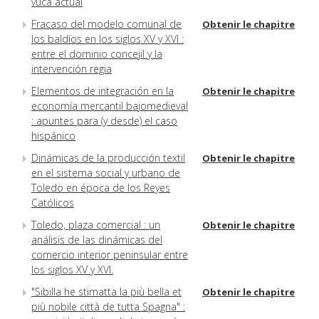
vuca actual
Fracaso del modelo comunal de
Obtenir le chapitre
los baldíos en los siglos XV y XVI :
entre el dominio concejil y la
intervención regia
Elementos de integración en la
Obtenir le chapitre
economía mercantil bajomedieval
: apuntes para (y desde) el caso
hispánico
Dinámicas de la producción textil
Obtenir le chapitre
en el sistema social y urbano de
Toledo en época de los Reyes
Católicos
Toledo, plaza comercial : un
Obtenir le chapitre
análisis de las dinámicas del
comercio interior peninsular entre
los siglos XV y XVI.
"Sibilla he stimatta la più bella et
Obtenir le chapitre
più nobile città de tutta Spagna" :