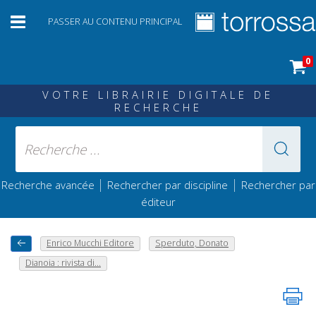
PASSER AU CONTENU PRINCIPAL
0
VOTRE LIBRAIRIE DIGITALE DE
RECHERCHE
|
|
Recherche avancée
Rechercher par discipline
Rechercher par
éditeur
Enrico Mucchi Editore
Sperduto, Donato
Dianoia : rivista di...