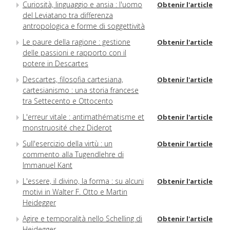
Curiosità, linguaggio e ansia : l'uomo
Obtenir l'article
del Leviatano tra differenza
antropologica e forme di soggettività
Le paure della ragione : gestione
Obtenir l'article
delle passioni e rapporto con il
potere in Descartes
Descartes, filosofia cartesiana,
Obtenir l'article
cartesianismo : una storia francese
tra Settecento e Ottocento
L'erreur vitale : antimathématisme et
Obtenir l'article
monstruosité chez Diderot
Sull'esercizio della virtù : un
Obtenir l'article
commento alla Tugendlehre di
Immanuel Kant
L'essere, il divino, la forma : su alcuni
Obtenir l'article
motivi in Walter F. Otto e Martin
Heidegger
Agire e temporalità nello Schelling di
Obtenir l'article
Heidegger