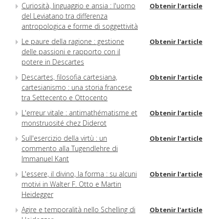
Curiosità, linguaggio e ansia : l'uomo
Obtenir l'article
del Leviatano tra differenza
antropologica e forme di soggettività
Le paure della ragione : gestione
Obtenir l'article
delle passioni e rapporto con il
potere in Descartes
Descartes, filosofia cartesiana,
Obtenir l'article
cartesianismo : una storia francese
tra Settecento e Ottocento
L'erreur vitale : antimathématisme et
Obtenir l'article
monstruosité chez Diderot
Sull'esercizio della virtù : un
Obtenir l'article
commento alla Tugendlehre di
Immanuel Kant
L'essere, il divino, la forma : su alcuni
Obtenir l'article
motivi in Walter F. Otto e Martin
Heidegger
Agire e temporalità nello Schelling di
Obtenir l'article