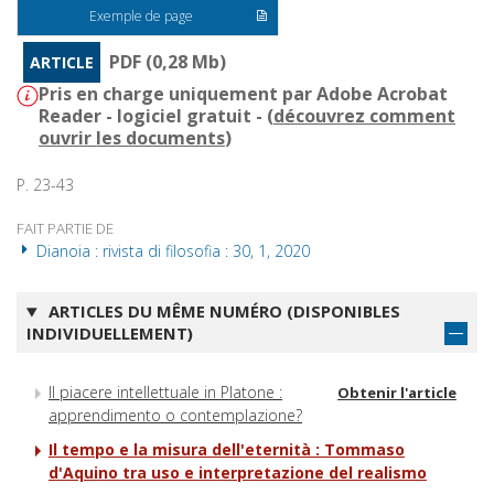
Exemple de page
PDF (0,28 Mb)
ARTICLE
Pris en charge uniquement par Adobe Acrobat
Reader - logiciel gratuit - (
découvrez comment
ouvrir les documents
)
P. 23-43
FAIT PARTIE DE
Dianoia : rivista di filosofia : 30, 1, 2020
ARTICLES DU MÊME NUMÉRO (DISPONIBLES
INDIVIDUELLEMENT)
Il piacere intellettuale in Platone :
Obtenir l'article
apprendimento o contemplazione?
Il tempo e la misura dell'eternità : Tommaso
d'Aquino tra uso e interpretazione del realismo