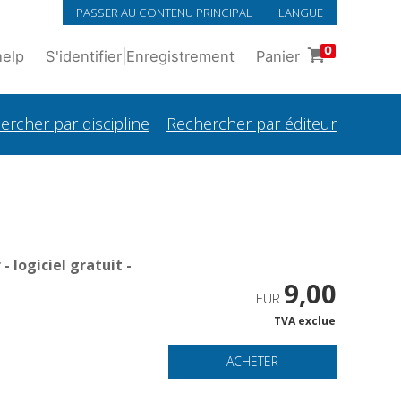
PASSER AU CONTENU PRINCIPAL
LANGUE
0
help
S'identifier
|
Enregistrement
Panier
ercher par discipline
|
Rechercher par éditeur
 logiciel gratuit -
9,00
EUR
TVA exclue
ACHETER