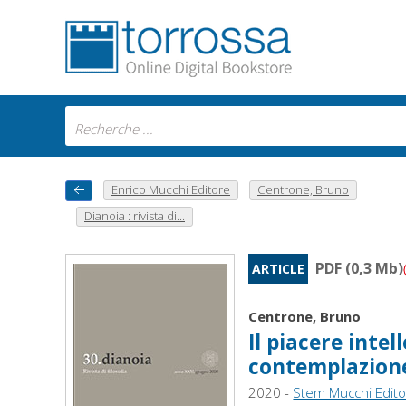
Enrico Mucchi Editore
Centrone, Bruno
Dianoia : rivista di...
PDF (0,3 Mb)
ARTICLE
Centrone, Bruno
Il piacere inte
contemplazion
2020 -
Stem Mucchi Edit