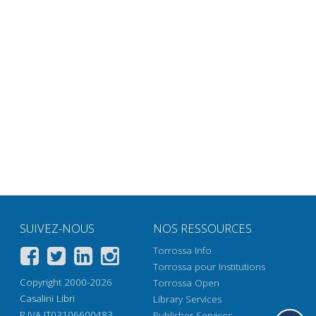
SUIVEZ-NOUS
NOS RESSOURCES
Torrossa Info
Torrossa pour Institutions
Copyright 2000-2026
Torrossa Open
Casalini Libri
Library Services
P.IVA IT03106600483
Publisher Services