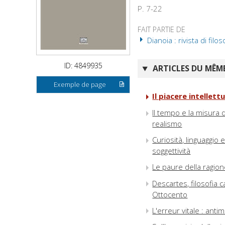
P. 7-22
FAIT PARTIE DE
Dianoia : rivista di filos
ID: 4849935
ARTICLES DU MÊME
Exemple de page
Il piacere intellet
Il tempo e la misura 
realismo
Curiosità, linguaggio 
soggettività
Le paure della ragion
Descartes, filosofia 
Ottocento
L'erreur vitale : an