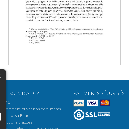
×
N
BESOIN D'AIDE?
PAIEMENTS SÉCURISÉS
H
FAQ
H
Comment ouvrir nos documents
Torrossa Reader
H
Options d'accès
N
Email:
helpdesk@torrossa.com