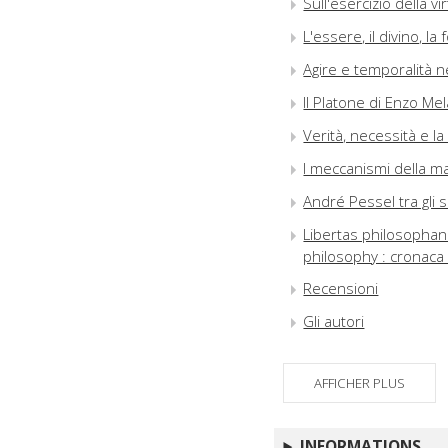
Sull'esercizio della 
L'essere, il divino, l
Agire e temporalità n
Il Platone di Enzo Me
Verità, necessità e l
I meccanismi della ma
André Pessel tra gli s
Libertas philosophan
philosophy : cronaca
Recensioni
Gli autori
AFFICHER PLUS
INFORMATIONS