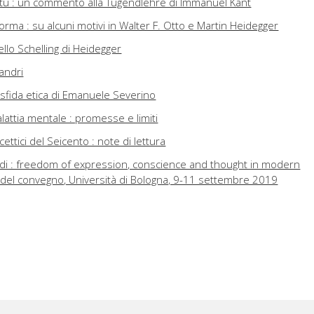
virtù : un commento alla Tugendlehre di Immanuel Kant
a forma : su alcuni motivi in Walter F. Otto e Martin Heidegger
ello Schelling di Heidegger
landri
a sfida etica di Emanuele Severino
lattia mentale : promesse e limiti
cettici del Seicento : note di lettura
di : freedom of expression, conscience and thought in modern
 del convegno, Università di Bologna, 9-11 settembre 2019