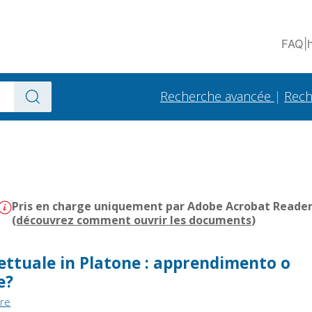
FAQ
|
Recherche avancée
|
Rech
Pris en charge uniquement par Adobe Acrobat Reader -
(
découvrez comment ouvrir les documents
)
llettuale in Platone : apprendimento o
e?
ore