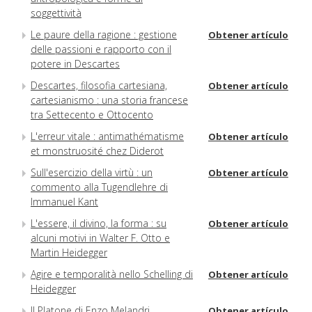
soggettività
Le paure della ragione : gestione
Obtener artículo
delle passioni e rapporto con il
potere in Descartes
Descartes, filosofia cartesiana,
Obtener artículo
cartesianismo : una storia francese
tra Settecento e Ottocento
L'erreur vitale : antimathématisme
Obtener artículo
et monstruosité chez Diderot
Sull'esercizio della virtù : un
Obtener artículo
commento alla Tugendlehre di
Immanuel Kant
L'essere, il divino, la forma : su
Obtener artículo
alcuni motivi in Walter F. Otto e
Martin Heidegger
Agire e temporalità nello Schelling di
Obtener artículo
Heidegger
Il Platone di Enzo Melandri
Obtener artículo