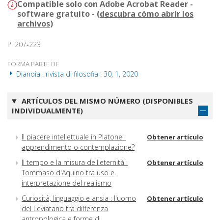
Compatible solo con Adobe Acrobat Reader -
software gratuito - (
descubra cómo abrir los
archivos
)
P. 207-223
FORMA PARTE DE
Dianoia : rivista di filosofia : 30, 1, 2020
ARTÍCULOS DEL MISMO NÚMERO (DISPONIBLES
INDIVIDUALMENTE)
Il piacere intellettuale in Platone :
Obtener artículo
apprendimento o contemplazione?
Il tempo e la misura dell'eternità :
Obtener artículo
Tommaso d'Aquino tra uso e
interpretazione del realismo
Curiosità, linguaggio e ansia : l'uomo
Obtener artículo
del Leviatano tra differenza
antropologica e forme di