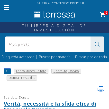
SALTAR AL CONTENIDO PRINCIPAL
0
TU LIBRERÍA DIGITAL DE
INVESTIGACIÓN
|
|
Búsqueda avanzada
Buscar por materia
Buscar por editorial
Enrico Mucchi Editore
Sperduto, Donato
Dianoia : rivista di...
Sperduto, Donato
Verità, necessità e la sfida etica di