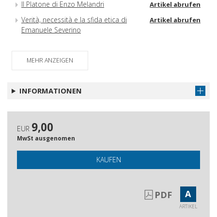
Il Platone di Enzo Melandri
Artikel abrufen
Verità, necessità e la sfida etica di
Artikel abrufen
Emanuele Severino
I meccanismi della malattia mentale :
Artikel abrufen
promesse e limiti
MEHR ANZEIGEN
André Pessel tra gli scettici del
Artikel abrufen
Seicento : note di lettura
INFORMATIONEN
Libertas philosophandi : freedom of
Artikel abrufen
expression, conscience and thought
in modern philosophy : cronaca del
9,00
convegno, Università di Bologna, 9-11
EUR
settembre 2019
MwSt ausgenomen
Recensioni
Artikel abrufen
KAUFEN
Gli autori
Artikel abrufen
A
PDF
ARTIKEL