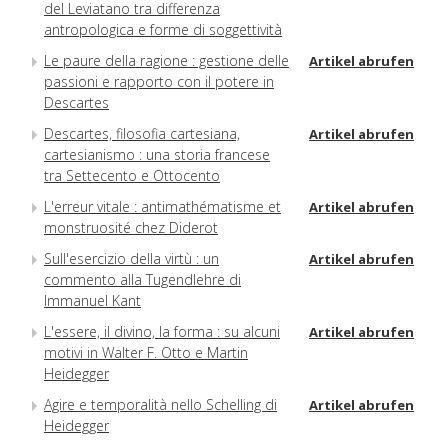
del Leviatano tra differenza
antropologica e forme di soggettività
Le paure della ragione : gestione delle
Artikel abrufen
passioni e rapporto con il potere in
Descartes
Descartes, filosofia cartesiana,
Artikel abrufen
cartesianismo : una storia francese
tra Settecento e Ottocento
L'erreur vitale : antimathématisme et
Artikel abrufen
monstruosité chez Diderot
Sull'esercizio della virtù : un
Artikel abrufen
commento alla Tugendlehre di
Immanuel Kant
L'essere, il divino, la forma : su alcuni
Artikel abrufen
motivi in Walter F. Otto e Martin
Heidegger
Agire e temporalità nello Schelling di
Artikel abrufen
Heidegger