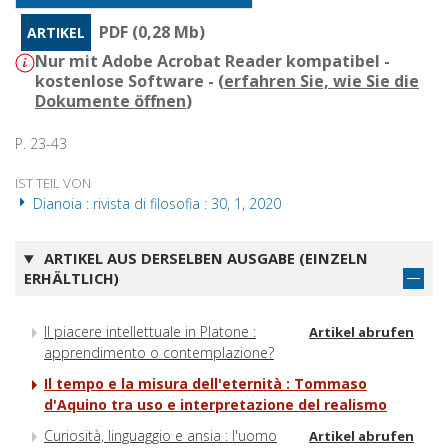
PDF (0,28 Mb)
ARTIKEL
Nur mit Adobe Acrobat Reader kompatibel -
kostenlose Software - (
erfahren Sie, wie Sie die
Dokumente öffnen
)
P. 23-43
IST TEIL VON
Dianoia : rivista di filosofia : 30, 1, 2020
ARTIKEL AUS DERSELBEN AUSGABE (EINZELN
ERHÄLTLICH)
Il piacere intellettuale in Platone :
Artikel abrufen
apprendimento o contemplazione?
Il tempo e la misura dell'eternità : Tommaso
d'Aquino tra uso e interpretazione del realismo
Curiosità, linguaggio e ansia : l'uomo
Artikel abrufen