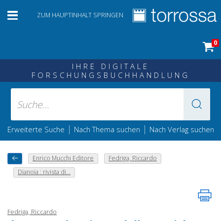
ZUM HAUPTINHALT SPRINGEN
0
IHRE DIGITALE
FORSCHUNGSBUCHHANDLUNG
|
|
Erweiterte Suche
Nach Thema suchen
Nach Verlag suchen
Enrico Mucchi Editore
Fedriga, Riccardo
Dianoia : rivista di...
Fedriga, Riccardo