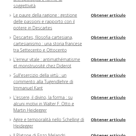
soggettività
Le paure della ragione : gestione
Obtener artículo
delle passioni e rapporto con il
potere in Descartes
Descartes, filosofia cartesiana,
Obtener artículo
cartesianismo : una storia francese
tra Settecento e Ottocento
L'erreur vitale : antimathématisme
Obtener artículo
et monstruosité chez Diderot
Sull'esercizio della virtù : un
Obtener artículo
commento alla Tugendlehre di
Immanuel Kant
L'essere, il divino, la forma : su
Obtener artículo
alcuni motivi in Walter F. Otto e
Martin Heidegger
Agire e temporalità nello Schelling di
Obtener artículo
Heidegger
Il Platone di Enzo Melandri
Obtener artículo