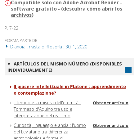
Compatible solo con Adobe Acrobat Reader -
software gratuito - (
descubra cómo abrir los
archivos
)
P. 7-22
FORMA PARTE DE
Dianoia : rivista di filosofia : 30, 1, 2020
ARTÍCULOS DEL MISMO NÚMERO (DISPONIBLES
INDIVIDUALMENTE)
Il piacere intellettuale in Platone : apprendimento
o contemplazione?
Il tempo e la misura dell'eternità :
Obtener artículo
Tommaso d'Aquino tra uso e
interpretazione del realismo
Curiosità, linguaggio e ansia : l'uomo
Obtener artículo
del Leviatano tra differenza
antropologica e forme di