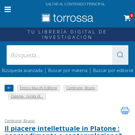
SALTAR AL CONTENIDO PRINCIPAL
0
TU LIBRERÍA DIGITAL DE
INVESTIGACIÓN
|
|
Búsqueda avanzada
Buscar por materia
Buscar por editorial
Enrico Mucchi Editore
Centrone, Bruno
Dianoia : rivista di...
Centrone, Bruno
Il piacere intellettuale in Platone :