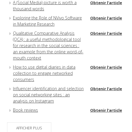
A (Social Media) picture is worth a
Obtenir l'article
thousand words
Exploring the Role of NVivo Software
Obtenir l'article
in Marketing Research
Qualitative Comparative Analysis
Obtenir l'article
(QCA) : a useful methodological tool
for research in the social sciences :
an example from the online word-of-
mouth context
How to use digital diaries in data
Obtenir l'article
collection to engage networked
consumers
Influencer identification and selection
Obtenir l'article
on social networking sites : an
analysis on Instagram
Book reviews
Obtenir l'article
AFFICHER PLUS