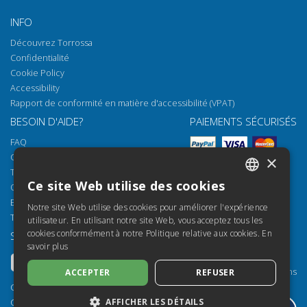
INFO
Découvrez Torrossa
Confidentialité
Cookie Policy
Accessibility
Rapport de conformité en matière d'accessibilité (VPAT)
BESOIN D'AIDE?
PAIEMENTS SÉCURISÉS
FAQ
Comment ouvrir nos documents
×
Torrossa Reader
Ce site Web utilise des cookies
Options d'accès
ITALIAN
Email:
helpdesk@torrossa.com
Notre site Web utilise des cookies pour améliorer l'expérience
SPANISH
Tel:
+39 055 5018800
utilisateur. En utilisant notre site Web, vous acceptez tous les
cookies conformément à notre Politique relative aux cookies.
En
SUIVEZ-NOUS
NOS RESSOURCES
FRENCH
savoir plus
Torrossa Info
ENGLISH
Torrossa pour Institutions
ACCEPTER
REFUSER
GERMAN
Torrossa Open
Copyright 2000-2026
Library Services
AFFICHER LES DÉTAILS
Casalini Libri