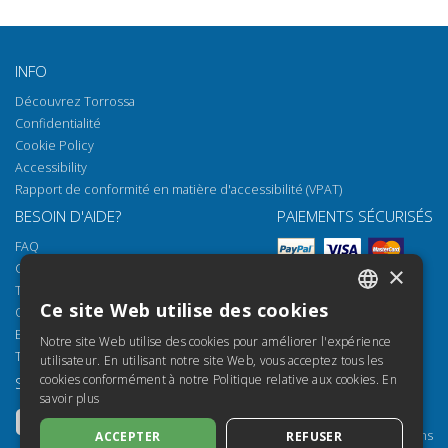
INFO
Découvrez Torrossa
Confidentialité
Cookie Policy
Accessibility
Rapport de conformité en matière d'accessibilité (VPAT)
BESOIN D'AIDE?
PAIEMENTS SÉCURISÉS
FAQ
Comment ouvrir nos documents
×
Torrossa Reader
Ce site Web utilise des cookies
Options d'accès
ITALIAN
Email:
helpdesk@torrossa.com
Notre site Web utilise des cookies pour améliorer l'expérience
SPANISH
Tel:
+39 055 5018800
utilisateur. En utilisant notre site Web, vous acceptez tous les
cookies conformément à notre Politique relative aux cookies.
En
SUIVEZ-NOUS
NOS RESSOURCES
FRENCH
savoir plus
Torrossa Info
ENGLISH
Torrossa pour Institutions
ACCEPTER
REFUSER