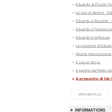
Eduardo al Piccolo Te
Le voci di dentro : E
Eduardo e Ruccello :
Eduardo e l'eresia L
Eduardo e la Russia
La ricezione di Edua
Alcune messinscene r
E ccà ce sto io.
A partire da Petito s
A proposito di Sik-
Le musiche de La tem
AFFICHER PLUS
De Prospero, a canzo
Eduardo)
Natale in casa Cupiel
INFORMATIONS