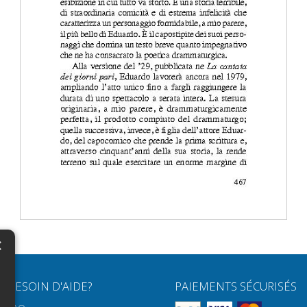
×
N
BESOIN D'AIDE?
PAIEMENTS SÉCURISÉS
H