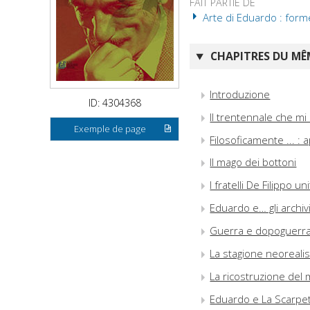
FAIT PARTIE DE
Arte di Eduardo : forme
CHAPITRES DU MÊM
Introduzione
ID: 4304368
Il trentennale che mi
Exemple de page
Filosoficamente ... : 
Il mago dei bottoni
I fratelli De Filippo u
Eduardo e… gli archiv
Guerra e dopoguerra :
La stagione neorealis
La ricostruzione del 
Eduardo e La Scarpett