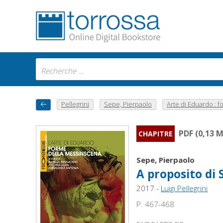
Pellegrini
Sepe, Pierpaolo
Arte di Eduardo : fo.
PDF (0,13 
CHAPITRE
Sepe, Pierpaolo
A proposito di 
2017 -
Luigi Pellegrini
P. 467-468