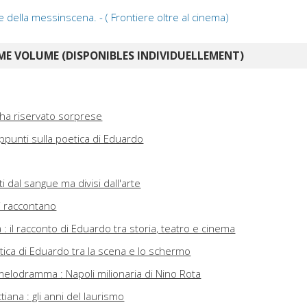
 della messinscena. - ( Frontiere oltre al cinema)
E VOLUME (DISPONIBLES INDIVIDUELLEMENT)
 ha riservato sorprese
appunti sulla poetica di Eduardo
niti dal sangue ma divisi dall'arte
i raccontano
 il racconto di Eduardo tra storia, teatro e cinema
tica di Eduardo tra la scena e lo schermo
melodramma : Napoli milionaria di Nino Rota
iana : gli anni del laurismo