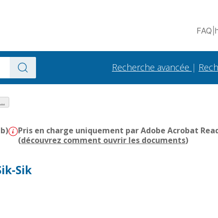
FAQ
|
Recherche avancée
|
Rech
..
Mb)
Pris en charge uniquement par Adobe Acrobat Reader
(
découvrez comment ouvrir les documents
)
Sik-Sik