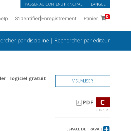
PASSER AU CONTENU PRINCIPAL
LANGUE
0
help
S'identifier
|
Enregistrement
Panier
ercher par discipline
|
Rechercher par éditeur
 - logiciel gratuit -
VISUALISER
C
PDF
CHAPITRE
ESPACE DE TRAVAIL