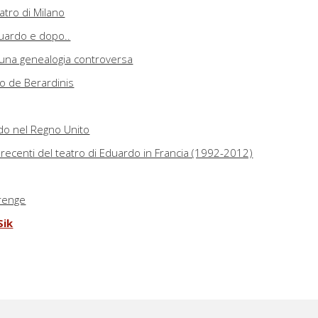
atro di Milano
duardo e dopo..
 una genealogia controversa
eo de Berardinis
rdo nel Regno Unito
ecenti del teatro di Eduardo in Francia (1992-2012)
trenge
Sik
pesta e l'invenzione del Calibano di Eduardo
ne… (un po' di capoversi biografico-immaginari, in memoria di
lo