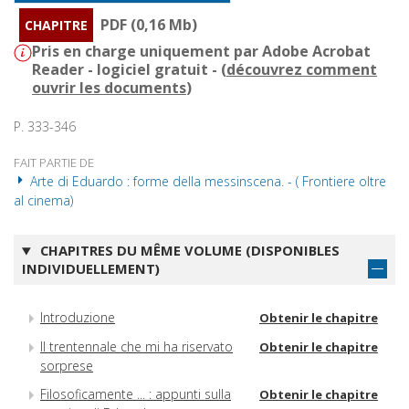
PDF (0,16 Mb)
CHAPITRE
Pris en charge uniquement par Adobe Acrobat
Reader - logiciel gratuit - (
découvrez comment
ouvrir les documents
)
P. 333-346
FAIT PARTIE DE
Arte di Eduardo : forme della messinscena. - ( Frontiere oltre
al cinema)
CHAPITRES DU MÊME VOLUME (DISPONIBLES
INDIVIDUELLEMENT)
Introduzione
Obtenir le chapitre
Il trentennale che mi ha riservato
Obtenir le chapitre
sorprese
Filosoficamente ... : appunti sulla
Obtenir le chapitre