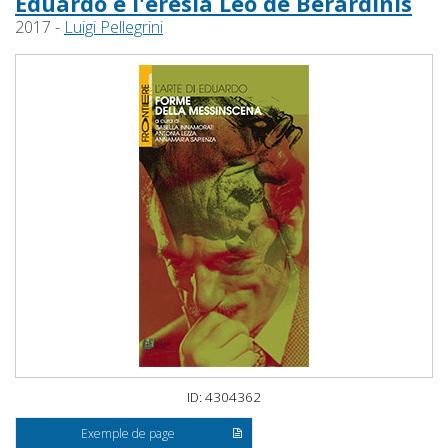
Eduardo e l'eresia Leo de Berardinis
2017 -
Luigi Pellegrini
ID: 4304362
Exemple de page