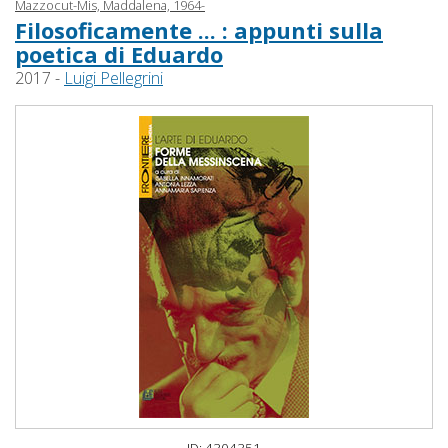
Mazzocut-Mis, Maddalena, 1964-
Filosoficamente ... : appunti sulla
poetica di Eduardo
2017 -
Luigi Pellegrini