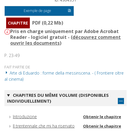
ID: 4304351
Exemple de page
PDF (0,22 Mb)
CHAPITRE
Pris en charge uniquement par Adobe Acrobat
Reader - logiciel gratuit - (
découvrez comment
ouvrir les documents
)
P. 23-49
FAIT PARTIE DE
Arte di Eduardo : forme della messinscena. - ( Frontiere oltre
al cinema)
CHAPITRES DU MÊME VOLUME (DISPONIBLES
INDIVIDUELLEMENT)
Introduzione
Obtenir le chapitre
Il trentennale che mi ha riservato
Obtenir le chapitre