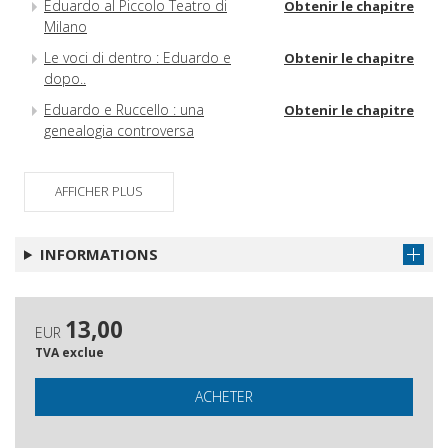
Eduardo al Piccolo Teatro di
Obtenir le chapitre
Milano
Le voci di dentro : Eduardo e
Obtenir le chapitre
dopo..
Eduardo e Ruccello : una
Obtenir le chapitre
genealogia controversa
Eduardo e l'eresia Leo de
Obtenir le chapitre
Berardinis
AFFICHER PLUS
Eduardo e la Russia
Obtenir le chapitre
La ricezione di Eduardo nel Regno
Obtenir le chapitre
INFORMATIONS
Unito
Alcune messinscene recenti del
Obtenir le chapitre
teatro di Eduardo in Francia
13,00
EUR
(1992-2012)
TVA exclue
E ccà ce sto io.
Obtenir le chapitre
ACHETER
A partire da Petito strenge
Obtenir le chapitre
A proposito di Sik-Sik
Obtenir le chapitre