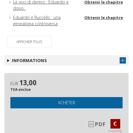
Le voci di dentro : Eduardo e
Obtenir le chapitre
dopo..
Eduardo e Ruccello : una
Obtenir le chapitre
genealogia controversa
Eduardo e l'eresia Leo de
Obtenir le chapitre
Berardinis
AFFICHER PLUS
Eduardo e la Russia
Obtenir le chapitre
La ricezione di Eduardo nel Regno
Obtenir le chapitre
INFORMATIONS
Unito
Alcune messinscene recenti del
Obtenir le chapitre
teatro di Eduardo in Francia
13,00
EUR
(1992-2012)
TVA exclue
E ccà ce sto io.
Obtenir le chapitre
ACHETER
A partire da Petito strenge
Obtenir le chapitre
A proposito di Sik-Sik
Obtenir le chapitre
C
PDF
Le musiche de La tempesta e
Obtenir le chapitre
l'invenzione del Calibano di
CHAPITRE