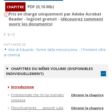
PDF (0,16 Mb)
CHAPITRE
Pris en charge uniquement par Adobe Acrobat
Reader - logiciel gratuit - (
découvrez comment
ouvrir les documents
)
P. 9-13
FAIT PARTIE DE
Arte di Eduardo : forme della messinscena. - ( Frontiere oltre
al cinema)
CHAPITRES DU MÊME VOLUME (DISPONIBLES
INDIVIDUELLEMENT)
Introduzione
Il trentennale che mi ha riservato
Obtenir le chapitre
sorprese
Filosoficamente ... : appunti sulla
Obtenir le chapitre