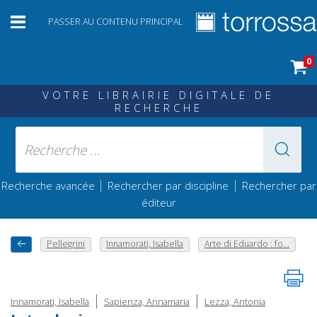
PASSER AU CONTENU PRINCIPAL
0
VOTRE LIBRAIRIE DIGITALE DE
RECHERCHE
|
|
Recherche avancée
Rechercher par discipline
Rechercher par
éditeur
Pellegrini
Innamorati, Isabella
Arte di Eduardo : fo...
|
|
Innamorati, Isabella
Sapienza, Annamaria
Lezza, Antonia