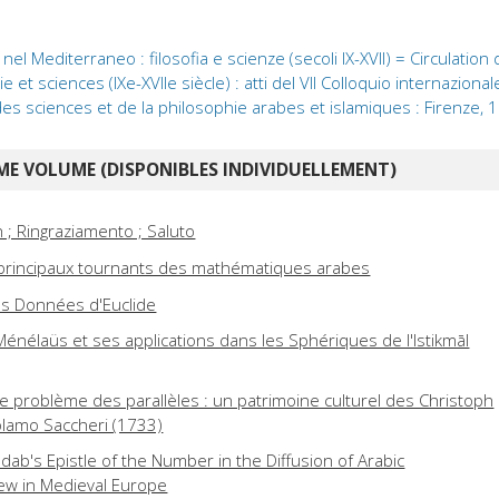
nel Mediterraneo : filosofia e scienze (secoli IX-XVII) = Circulation
 et sciences (IXe-XVIIe siècle) : atti del VII Colloquio internazional
 des sciences et de la philosophie arabes et islamiques : Firenze,
E VOLUME (DISPONIBLES INDIVIDUELLEMENT)
 ; Ringraziamento ; Saluto
 principaux tournants des mathématiques arabes
es Données d'Euclide
énélaüs et ses applications dans les Sphériques de l'Istikmāl
le problème des parallèles : un patrimoine culturel des Christoph
olamo Saccheri (1733)
hdab's Epistle of the Number in the Diffusion of Arabic
ew in Medieval Europe