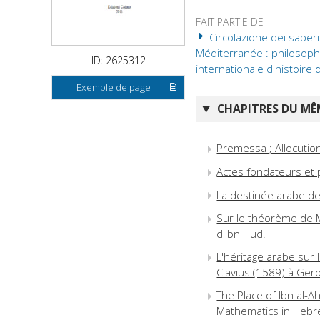
FAIT PARTIE DE
Circolazione dei saperi 
Méditerranée : philosophie
ID: 2625312
internationale d'histoire
Exemple de page
CHAPITRES DU MÊM
Premessa ; Allocution
Actes fondateurs et
La destinée arabe d
Sur le théorème de M
d'Ibn Hūd.
L'héritage arabe sur 
Clavius (1589) à Ger
The Place of Ibn al-A
Mathematics in Hebr