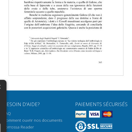
×
N
BESOIN D'AIDE?
PAIEMENTS SÉCURISÉS
H
FAQ
H
Comment ouvrir nos documents
Torrossa Reader
H