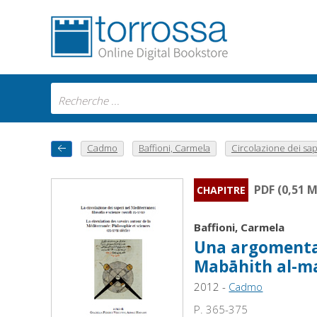
Cadmo
Baffioni, Carmela
Circolazione dei sap.
PDF (0,51 
CHAPITRE
Baffioni, Carmela
Una argomentazi
Mabāhith al-mas
2012 -
Cadmo
P. 365-375