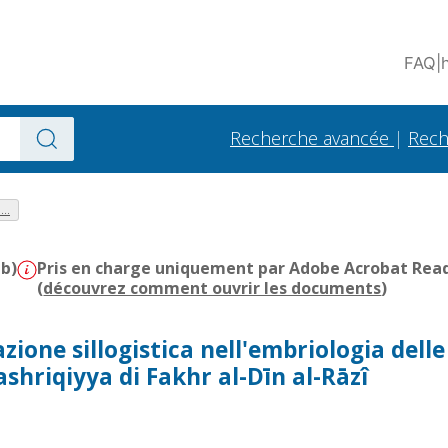
FAQ
|
Recherche avancée
|
Rech
..
Mb)
Pris en charge uniquement par Adobe Acrobat Reader
(
découvrez comment ouvrir les documents
)
one sillogistica nell'embriologia delle
hriqiyya di Fakhr al-Dīn al-Rāzî