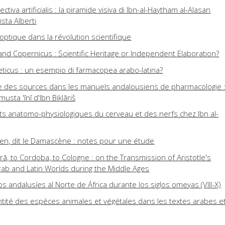
ectiva artificialis : la piramide visiva di Ibn-al-Haytham al-Alasan
ista Alberti
 optique dans la révolution scientifique
nd Copernicus : Scientific Heritage or Independent Elaboration?
beticus : un esempio di farmacopea arabo-latina?
née des sources dans les manuels andalousiens de pharmacologie 
usta 'īnī d'Ibn Biklāriš
s anatomo-physiologiques du cerveau et des nerfs chez Ibn al-
cien, dit le Damascène : notes pour une étude
ā, to Cordoba, to Cologne : on the Transmission of Aristotle's
rab and Latin Worlds during the Middle Ages
cos andalusíes al Norte de África durante los siglos omeyas (VIII-X)
ntité des espèces animales et végétales dans les textes arabes e
s par Peter Forsskål (1732-1763)