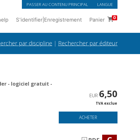
PASSER AU CONTENU PRINCIPAL
LANGUE
0
help
S'identifier
|
Enregistrement
Panier
ercher par discipline
|
Rechercher par éditeur
 - logiciel gratuit -
6,50
EUR
TVA exclue
ACHETER
C