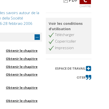
PDF
CHAPITRE
 des savoirs autour de la
e della Société
 16-28 febbraio 2006
Voir les conditions
d’utilisation
Télécharger
Copier/coller
Impression
Obtenir le chapitre
Obtenir le chapitre
Obtenir le chapitre
ESPACE DE TRAVAIL
Obtenir le chapitre
CITER
Obtenir le chapitre
Obtenir le chapitre