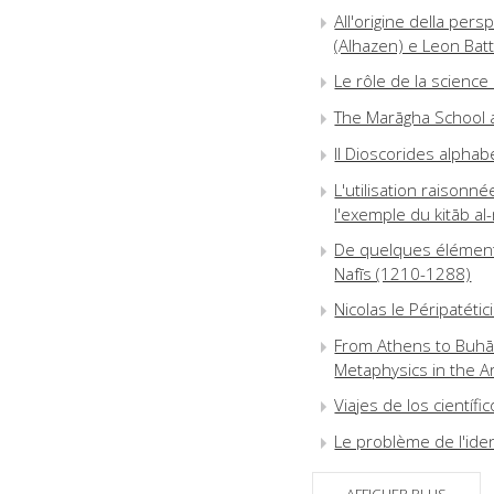
All'origine della persp
(Alhazen) e Leon Batt
Le rôle de la science
The Marāgha School a
Il Dioscorides alpha
L'utilisation raison
l'exemple du kitāb al-m
De quelques élément
Nafīs (1210-1288)
Nicolas le Péripatéti
From Athens to Buhār
Metaphysics in the A
Viajes de los científi
Le problème de l'ide
les recherches faite
AFFICHER PLUS