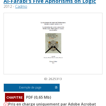
Al-Fārābī's Five Aphorisms on Logic
2012 -
Cadmo
ID: 2625313
Exemple de page
PDF (0,65 Mb)
CHAPITRE
Pris en charge uniquement par Adobe Acrobat