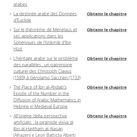
arabes
La destinée arabe des Données
Obtenir le chapitre
d'Euclide
Sur le théorème de Ménélaüs et
Obtenir le chapitre
ses applications dans les
Sphériques de l'Istikmāl d'Ibn
Hūd.
L'héritage arabe sur le problème
Obtenir le chapitre
des parallèles : un patrimoine
culturel des Christoph Clavius
(1589) à Gerolamo Saccheri (1733)
The Place of Ibn al-Ahdab's
Obtenir le chapitre
Epistle of the Number in the
Diffusion of Arabic Mathematics in
Hebrew in Medieval Europe
All'origine della perspectiva
Obtenir le chapitre
artificialis : la piramide visiva di
Ibn-al-Haytham al-Alasan
(Alhazen) e Leon Battista Alberti