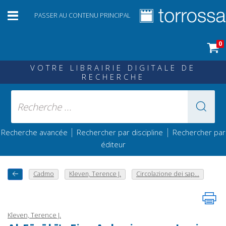
PASSER AU CONTENU PRINCIPAL
0
VOTRE LIBRAIRIE DIGITALE DE
RECHERCHE
|
|
Recherche avancée
Rechercher par discipline
Rechercher par
éditeur
Cadmo
Kleven, Terence J.
Circolazione dei sap...
Kleven, Terence J.