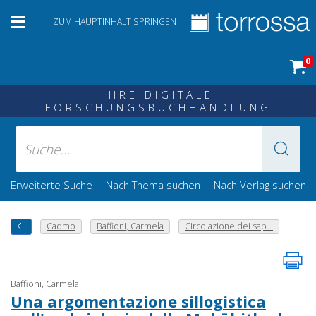
ZUM HAUPTINHALT SPRINGEN
0
IHRE DIGITALE
FORSCHUNGSBUCHHANDLUNG
|
|
Erweiterte Suche
Nach Thema suchen
Nach Verlag suchen
Cadmo
Baffioni, Carmela
Circolazione dei sap...
Baffioni, Carmela
Una argomentazione sillogistica