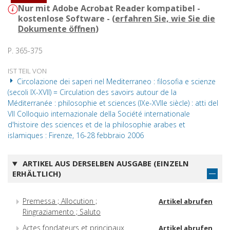
Nur mit Adobe Acrobat Reader kompatibel -
kostenlose Software - (
erfahren Sie, wie Sie die
Dokumente öffnen
)
P. 365-375
IST TEIL VON
Circolazione dei saperi nel Mediterraneo : filosofia e scienze
(secoli IX-XVII) = Circulation des savoirs autour de la
Méditerranée : philosophie et sciences (IXe-XVIIe siècle) : atti del
VII Colloquio internazionale della Société internationale
d'histoire des sciences et de la philosophie arabes et
islamiques : Firenze, 16-28 febbraio 2006
ARTIKEL AUS DERSELBEN AUSGABE (EINZELN
ERHÄLTLICH)
Premessa ; Allocution ;
Artikel abrufen
Ringraziamento ; Saluto
Actes fondateurs et principaux
Artikel abrufen