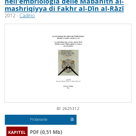
nell'embriologia delle Mabāhith al-
mashriqiyya di Fakhr al-Dīn al-Rāzî
2012 -
Cadmo
ID: 2625312
Probeseite
PDF (0,51 Mb)
KAPITEL