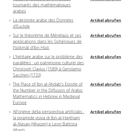
tournants des mathématiques
arabes
La destinée arabe des Données
Artikel abrufen
d'Euclide
Sur le théorème de Ménélaüs et ses
Artikel abrufen
applications dans les Sphériques de
l'Istikmāl d'Ibn Hūd.
L'héritage arabe sur le problème des
Artikel abrufen
parallèles : un patrimoine culturel des
Christoph Clavius (1589) à Gerolamo
Saccheri (1733)
The Place of Ibn al-Ahdab's Epistle of
Artikel abrufen
the Number in the Diffusion of Arabic
Mathematics in Hebrew in Medieval
Europe
All'origine della perspectiva artificialis :
Artikel abrufen
la piramide visiva di Ibn-al-Haytham
al-Alasan (Alhazen) e Leon Battista
Alberti