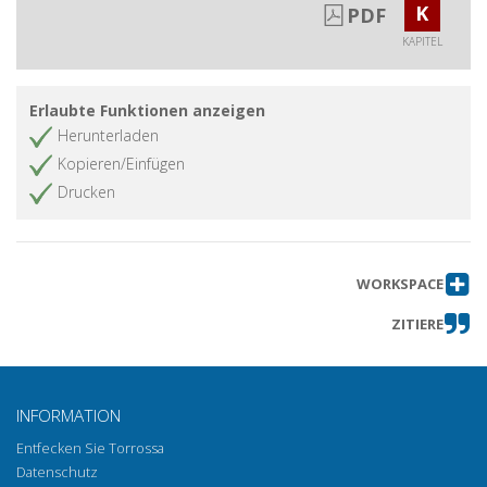
K
PDF
Aristotle's Metaphysics in the Arab
and Latin Worlds during the Middle
KAPITEL
Ages
Viajes de los científicos andalusíes al
Artikel abrufen
Erlaubte Funktionen anzeigen
Norte de África durante los siglos
Herunterladen
omeyas (VIII-X)
Kopieren/Einfügen
Le problème de l'identité des
Artikel abrufen
Drucken
espèces animales et végétales dans
les textes arabes et les recherches
faites par Peter Forsskål (1732-1763)
L'âge de la démonstration : logique,
Artikel abrufen
WORKSPACE
science et histoire : al-Fārābī,
ZITIERE
Avicenne, Avempace, Averroès
Una argomentazione sillogistica nell'embriologia
delle Mabāhith al-mashriqiyya di Fakhr al-Dīn al-
Rāzî
INFORMATION
Al-Fārābī's Five Aphorisms on Logic
Artikel abrufen
Entfecken Sie Torrossa
De Bagdad a Córdoba : sobre las
Datenschutz
Artikel abrufen