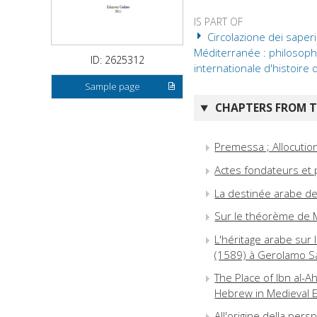
IS PART OF
Circolazione dei saperi 
Méditerranée : philosophie
ID: 2625312
internationale d'histoire
Sample page
CHAPTERS FROM TH
Premessa ; Allocution
Actes fondateurs et
La destinée arabe d
Sur le théorème de M
L'héritage arabe sur 
(1589) à Gerolamo S
The Place of Ibn al-A
Hebrew in Medieval 
All'origine della persp