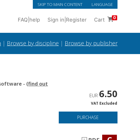
SKIP TO MAIN CONTENT
LANGUAGE
0
FAQ
|
help
Sign in
|
Register
Cart
h
|
Browse by discipline
|
Browse by publisher
oftware - (
find out
6.50
EUR
VAT Excluded
PURCHASE
C