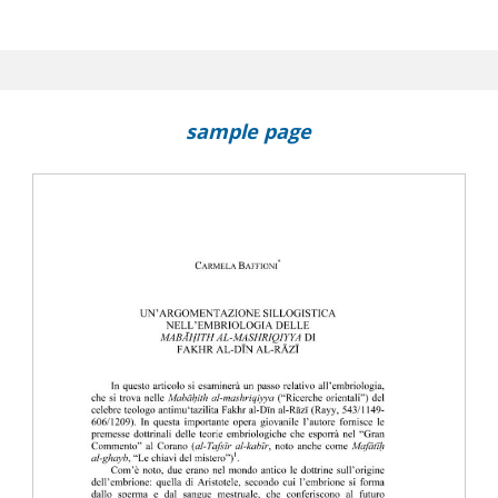
sillogistica nell'embriologia delle Mabāhith al-mashriqiyya 
risms on Logic
sample page
: sobre las fuentes de la lógica de Ibn hazm
nti-procliens de Philopon en version arabe et le problème des o
stauration (Ḥudūth)
roès : sources textuelles et implications théoriques
nts : la question de la génération absolue dans le Commentaire 
eratione et Corruptione d'Aristote