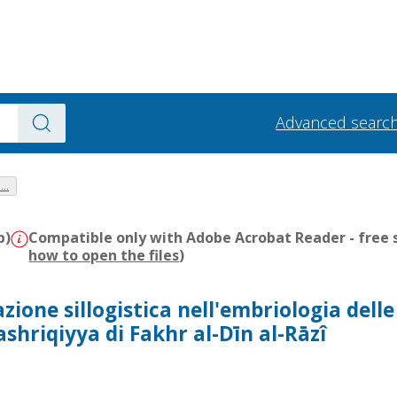
Advanced searc
..
b)
Compatible only with Adobe Acrobat Reader - free s
how to open the files
)
one sillogistica nell'embriologia delle
hriqiyya di Fakhr al-Dīn al-Rāzî