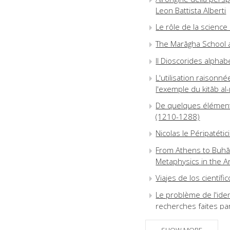
Leon Battista Alberti
Le rôle de la science
The Marāgha School a
Il Dioscorides alpha
L'utilisation raison
l'exemple du kitāb al-m
De quelques éléments
(1210-1288)
Nicolas le Péripatéti
From Athens to Buhār
Metaphysics in the A
Viajes de los científi
Le problème de l'ide
recherches faites pa
L'âge de la démonstra
SHOW MORE