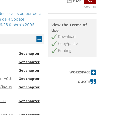
PDF
CHAPTER
 des savoirs autour de la
e della Société
 16-28 febbraio 2006
View the Terms of
Use
Download
Copy/paste
Printing
Get chapter
Get chapter
Get chapter
WORKSPACE
bn Hūd.
Get chapter
QUOTE
Clavius
Get chapter
s in
Get chapter
lhazen) e
Get chapter