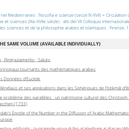
nel Mediterraneo : filosofia e scienze (secoli IX-XVII) = Circulation
 et sciences (IXe-XVIIe siècle) : atti del VII Colloquio internazional
 des sciences et de la philosophie arabes et islamiques : Firenze,
E SAME VOLUME (AVAILABLE INDIVIDUALLY)
 ; Ringraziamento ; Saluto
 principaux tournants des mathématiques arabes
es Données d'Euclide
énélaüs et ses applications dans les Sphériques de l'Istikmāl d'I
le problème des parallèles : un patrimoine culturel des Christoph 
accheri (1733)
hdab's Epistle of the Number in the Diffusion of Arabic Mathematic
Europe
ectiva artificialis : la piramide visiva di Ibn-al-Haytham al-Alasan (A