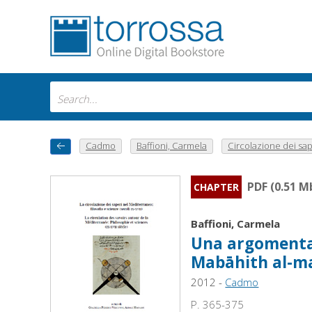
Cadmo
Baffioni, Carmela
Circolazione dei sap.
PDF (0.51 M
CHAPTER
Baffioni, Carmela
Una argomentazi
Mabāhith al-mas
2012 -
Cadmo
P. 365-375