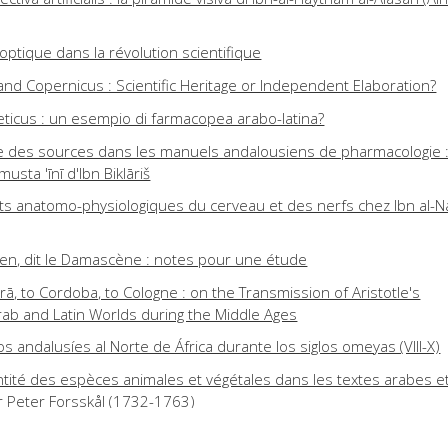
 optique dans la révolution scientifique
nd Copernicus : Scientific Heritage or Independent Elaboration?
beticus : un esempio di farmacopea arabo-latina?
née des sources dans les manuels andalousiens de pharmacologie 
usta 'īnī d'Ibn Biklāriš
 anatomo-physiologiques du cerveau et des nerfs chez Ibn al-Na
cien, dit le Damascène : notes pour une étude
ā, to Cordoba, to Cologne : on the Transmission of Aristotle's
rab and Latin Worlds during the Middle Ages
cos andalusíes al Norte de África durante los siglos omeyas (VIII-X)
ntité des espèces animales et végétales dans les textes arabes et
r Peter Forsskål (1732-1763)
tion : logique, science et histoire : al-Fārābī, Avicenne, Avempace,