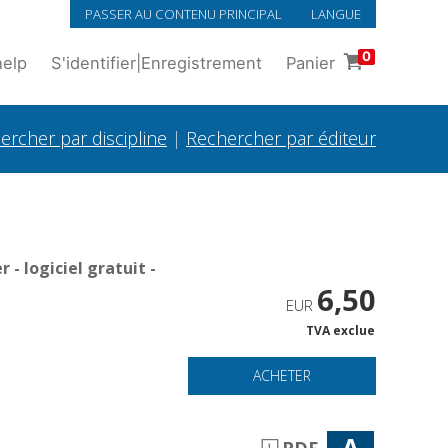
PASSER AU CONTENU PRINCIPAL
LANGUE
0
help
S'identifier
|
Enregistrement
Panier
ercher par discipline
|
Rechercher par éditeur
- logiciel gratuit -
6,50
EUR
TVA exclue
ACHETER
A