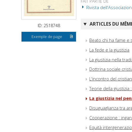
FAIT PARTIE DE
Rivista dell'Associazion
ARTICLES DU MÊME
ID: 2518748
Exemple de page
Beato chi ha fame e s
La fede e la giustizia
La giustizia nella trad
Dottrina sociale cristi
L'incontro del cristian
Teorie della giustizia
La giustizia nel pen
Disuguaglianza tra a
Cooperazione : ingan
Equità intergenerazio