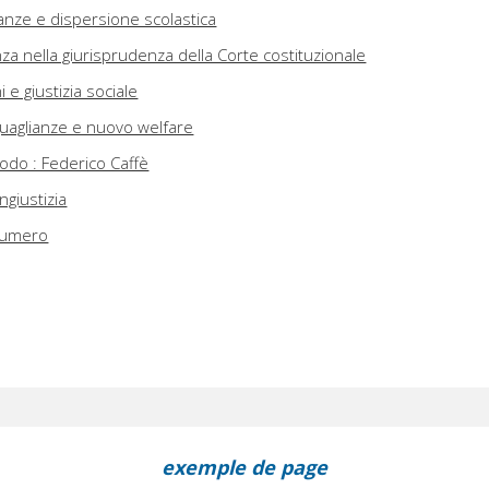
ianze e dispersione scolastica
anza nella giurisprudenza della Corte costituzionale
i e giustizia sociale
guaglianze e nuovo welfare
do : Federico Caffè
ngiustizia
 numero
exemple de page