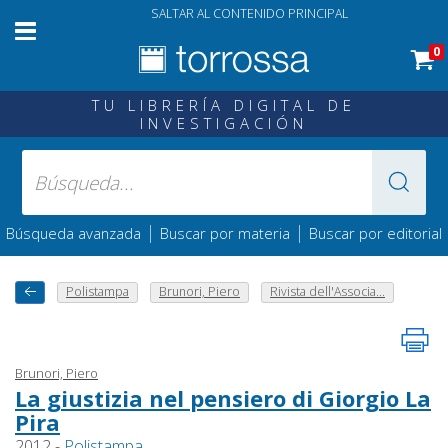
SALTAR AL CONTENIDO PRINCIPAL
0
TU LIBRERÍA DIGITAL DE
INVESTIGACIÓN
|
|
Búsqueda avanzada
Buscar por materia
Buscar por editorial
Polistampa
Brunori, Piero
Rivista dell'Associa...
Brunori, Piero
La giustizia nel pensiero di Giorgio La
Pira
2012 -
Polistampa