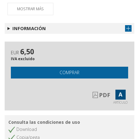
Caffè
MOSTRAR MÁS
Combattere contro l'ingiustizia
Obtener artículo
Gli autori di questo numero
Obtener artículo
INFORMACIÓN
Questa rivista
Obtener artículo
6,50
EUR
IVA excluido
COMPRAR
A
PDF
ARTÍCULO
Consulta las condiciones de uso
Download
Copia/pega