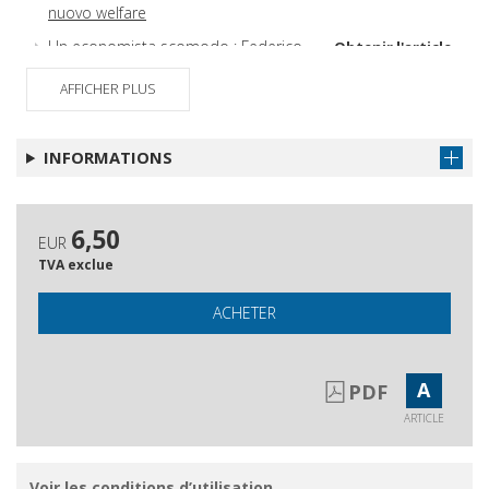
nuovo welfare
Un economista scomodo : Federico
Obtenir l'article
Caffè
AFFICHER PLUS
Combattere contro l'ingiustizia
Obtenir l'article
Gli autori di questo numero
Obtenir l'article
INFORMATIONS
Questa rivista
Obtenir l'article
6,50
EUR
TVA exclue
ACHETER
A
PDF
ARTICLE
Voir les conditions d’utilisation