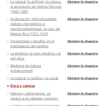
Lo natural, lo artificial y la cultura :
Obtenir le chapitre
la aportación de Helmut Plessner
(1892-1985)
Inculturación, interculturalidad,
Obtenir le chapitre
diálogo interreligioso e
interdisciplinariedad : el caso de
Matteo Ricci (1552-1610)
Perspectivas y desafíos en la
Obtenir le chapitre
investigación del cerebro
La genética, la trans-genética y la
Obtenir le chapitre
gen-ética
Medicina de mejora
Obtenir le chapitre
(enhancement)
Lo natural, lo jurídico y lo social
Obtenir le chapitre
Ética y ciencia
Natural y sobrenatural : un
Obtenir le chapitre
repaso a los debates recientes
La técnica como factor humano
Obtenir le chapitre