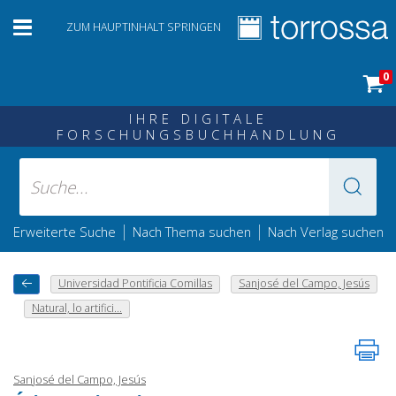
ZUM HAUPTINHALT SPRINGEN
0
IHRE DIGITALE
FORSCHUNGSBUCHHANDLUNG
|
|
Erweiterte Suche
Nach Thema suchen
Nach Verlag suchen
Universidad Pontificia Comillas
Sanjosé del Campo, Jesús
Natural, lo artifici...
Sanjosé del Campo, Jesús