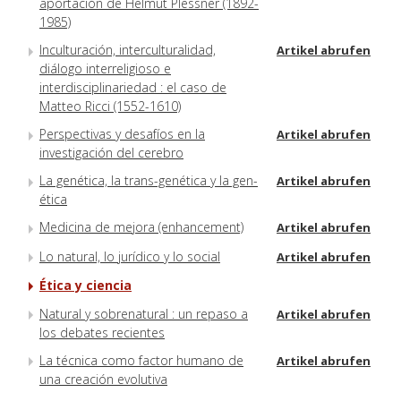
aportación de Helmut Plessner (1892-
1985)
Inculturación, interculturalidad,
Artikel abrufen
diálogo interreligioso e
interdisciplinariedad : el caso de
Matteo Ricci (1552-1610)
Perspectivas y desafíos en la
Artikel abrufen
investigación del cerebro
La genética, la trans-genética y la gen-
Artikel abrufen
ética
Medicina de mejora (enhancement)
Artikel abrufen
Lo natural, lo jurídico y lo social
Artikel abrufen
Ética y ciencia
Natural y sobrenatural : un repaso a
Artikel abrufen
los debates recientes
La técnica como factor humano de
Artikel abrufen
una creación evolutiva