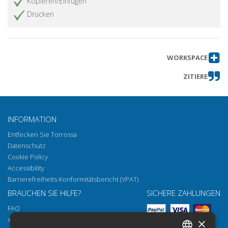
Kopieren/Einfügen
Drucken
WORKSPACE
ZITIERE
INFORMATION
Entfecken Sie Torrossa
Datenschutz
Cookie Policy
Accessibility
Barrierefreiheits-Konformitätsbericht (VPAT)
BRAUCHEN SIE HILFE?
SICHERE ZAHLUNGEN
FAQ
Wie öffnen Sie unsere Dokumente
×