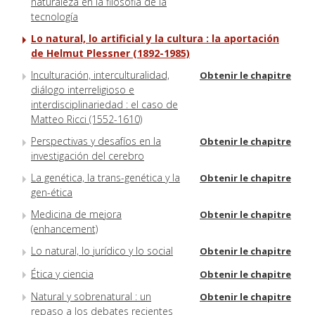
naturaleza en la filosofia de la
tecnología
Lo natural, lo artificial y la cultura : la aportación
de Helmut Plessner (1892-1985)
Inculturación, interculturalidad,
Obtenir le chapitre
diálogo interreligioso e
interdisciplinariedad : el caso de
Matteo Ricci (1552-1610)
Perspectivas y desafíos en la
Obtenir le chapitre
investigación del cerebro
La genética, la trans-genética y la
Obtenir le chapitre
gen-ética
Medicina de mejora
Obtenir le chapitre
(enhancement)
Lo natural, lo jurídico y lo social
Obtenir le chapitre
Ética y ciencia
Obtenir le chapitre
Natural y sobrenatural : un
Obtenir le chapitre
repaso a los debates recientes