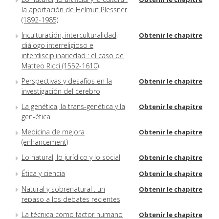
la aportación de Helmut Plessner
(1892-1985)
Inculturación, interculturalidad,
Obtenir le chapitre
diálogo interreligioso e
interdisciplinariedad : el caso de
Matteo Ricci (1552-1610)
Perspectivas y desafíos en la
Obtenir le chapitre
investigación del cerebro
La genética, la trans-genética y la
Obtenir le chapitre
gen-ética
Medicina de mejora
Obtenir le chapitre
(enhancement)
Lo natural, lo jurídico y lo social
Obtenir le chapitre
Ética y ciencia
Obtenir le chapitre
Natural y sobrenatural : un
Obtenir le chapitre
repaso a los debates recientes
La técnica como factor humano
Obtenir le chapitre