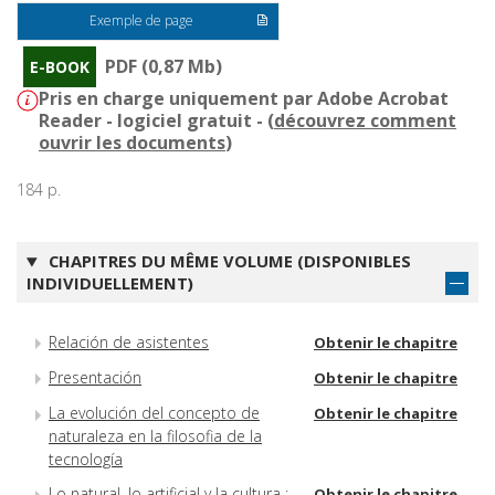
Exemple de page
PDF (0,87 Mb)
E-BOOK
Pris en charge uniquement par Adobe Acrobat
Reader - logiciel gratuit - (
découvrez comment
ouvrir les documents
)
184 p.
CHAPITRES DU MÊME VOLUME (DISPONIBLES
INDIVIDUELLEMENT)
Relación de asistentes
Obtenir le chapitre
Presentación
Obtenir le chapitre
La evolución del concepto de
Obtenir le chapitre
naturaleza en la filosofia de la
tecnología
Lo natural, lo artificial y la cultura :
Obtenir le chapitre