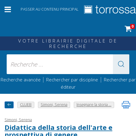
PASSER AU CONTENU PRINCIPAL
0
VOTRE LIBRAIRIE DIGITALE DE
RECHERCHE
|
|
Recherche avancée
Rechercher par discipline
Rechercher par
éditeur
CLUEB
Simoni, Serena
Insegnare la storia ...
Simoni, Serena
Didattica della storia dell'arte e
prospettiva di genere