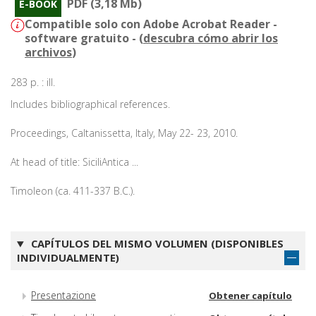
PDF (3,18 Mb)
E-BOOK
Compatible solo con Adobe Acrobat Reader -
software gratuito - (
descubra cómo abrir los
archivos
)
283 p. : ill.
Includes bibliographical references.
Proceedings, Caltanissetta, Italy, May 22- 23, 2010.
At head of title: SiciliAntica ...
Timoleon (ca. 411-337 B.C.).
CAPÍTULOS DEL MISMO VOLUMEN (DISPONIBLES
INDIVIDUALMENTE)
Presentazione
Obtener capítulo