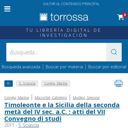
SALTAR AL CONTENIDO PRINCIPAL
0
TU LIBRERÍA DIGITAL DE
INVESTIGACIÓN
|
|
Búsqueda avanzada
Buscar por materia
Buscar por editorial
S. Sciascia
Congiu, Marina
|
|
Congiu, Marina
Micciché, Calogero
Modeo, Simona
Timoleonte e la Sicilia della seconda
metà del IV sec. a.C. : atti del VII
Convegno di studi
2011 -
S. Sciascia