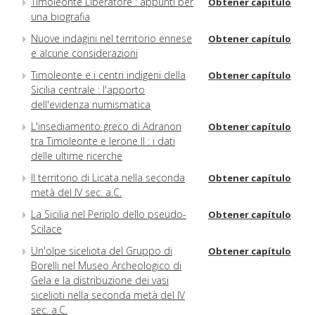
Timoleonte Liberatore : appunti per
Obtener capítulo
una biografia
Nuove indagini nel territorio ennese
Obtener capítulo
e alcune considerazioni
Timoleonte e i centri indigeni della
Obtener capítulo
Sicilia centrale : l'apporto
dell'evidenza numismatica
L'insediamento greco di Adranon
Obtener capítulo
tra Timoleonte e Ierone II : i dati
delle ultime ricerche
Il territorio di Licata nella seconda
Obtener capítulo
metà del IV sec. a.C.
La Sicilia nel Periplo dello pseudo-
Obtener capítulo
Scilace
Un'olpe siceliota del Gruppo di
Obtener capítulo
Borelli nel Museo Archeologico di
Gela e la distribuzione dei vasi
sicelioti nella seconda metà del IV
sec. a.C.