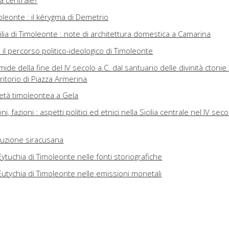
ia centrale?
leonte : il kérygma di Demetrio
cilia di Timoleonte : note di architettura domestica a Camarina
 : il percorso politico-ideologico di Timoleonte
ide della fine del IV secolo a.C. dal santuario delle divinità ctonie 
rritorio di Piazza Armerina
 età timoleontea a Gela
ni, fazioni : aspetti politici ed etnici nella Sicilia centrale nel IV seco
ituzione siracusana
Eytuchia di Timoleonte nelle fonti storiografiche
Eutychia di Timoleonte nelle emissioni monetali
nari su una stipe da Monte Capodarso