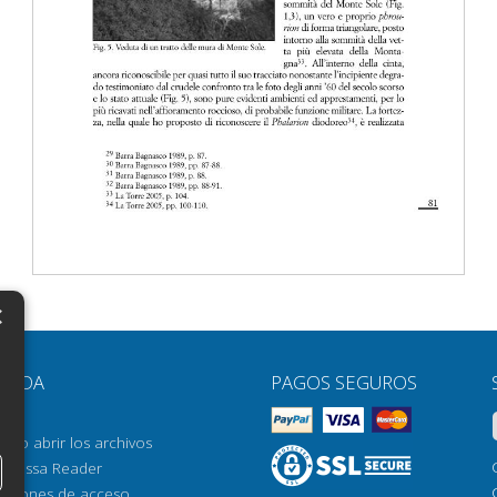
×
N
YUDA
PAGOS SEGUROS
H
AQ
H
ómo abrir los archivos
orrossa Reader
H
pciones de acceso