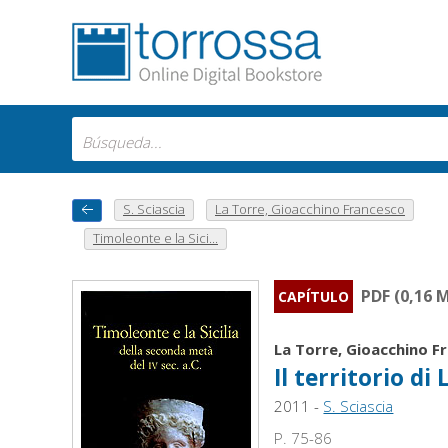
S. Sciascia
La Torre, Gioacchino Francesco
Timoleonte e la Sici...
PDF (0,16 
CAPÍTULO
La Torre, Gioacchino F
Il territorio di
2011 -
S. Sciascia
P. 75-86