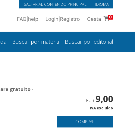
SALTAR AL CONTENIDO PRINCIPAL
IDIOMA
0
FAQ
|
help
Login
|
Registro
Cesta
ada
|
Buscar por materia
|
Buscar por editorial
are gratuito -
9,00
EUR
IVA excluido
.
COMPRAR