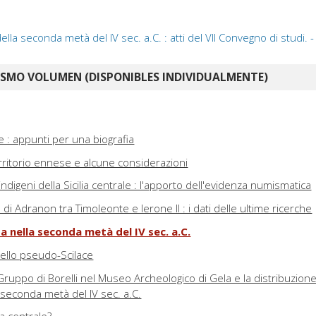
ella seconda metà del IV sec. a.C. : atti del VII Convegno di studi. - 
ISMO VOLUMEN (DISPONIBLES INDIVIDUALMENTE)
 : appunti per una biografia
rritorio ennese e alcune considerazioni
indigeni della Sicilia centrale : l'apporto dell'evidenza numismatica
di Adranon tra Timoleonte e Ierone II : i dati delle ultime ricerche
ata nella seconda metà del IV sec. a.C.
 dello pseudo-Scilace
 Gruppo di Borelli nel Museo Archeologico di Gela e la distribuzion
la seconda metà del IV sec. a.C.