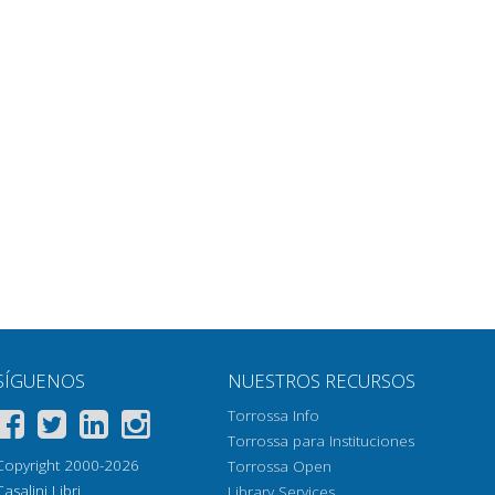
SÍGUENOS
NUESTROS RECURSOS
Torrossa Info
Torrossa para Instituciones
Copyright 2000-2026
Torrossa Open
Casalini Libri
Library Services