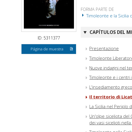
FORMA PARTE DE
Timoleonte e la Sicilia d
CAPÍTULOS DEL M
ID: 5311377
Presentazione
Página de muestra
Timoleonte Liberatore
Nuove indagini nel te
Timoleonte e i centri 
L'insediamento greco 
Il territorio di Lic
La Sicilia nel Periplo
Un'olpe siceliota del
dei vasi sicelioti nel