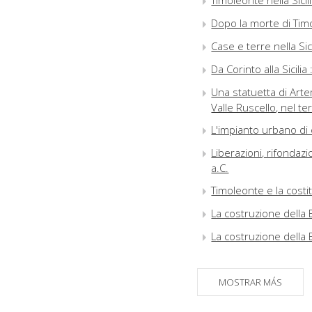
Timoleonte nella Sicil
Dopo la morte di Timo
Case e terre nella Si
Da Corinto alla Sicilia
Una statuetta di Artem
Valle Ruscello, nel te
L'impianto urbano di
Liberazioni, rifondazio
a.C.
Timoleonte e la cost
La costruzione della 
La costruzione della 
Osservazioni prelimi
MOSTRAR MÁS