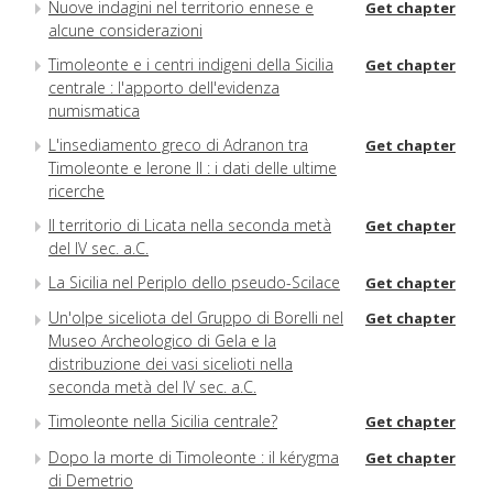
Nuove indagini nel territorio ennese e
Get chapter
alcune considerazioni
Timoleonte e i centri indigeni della Sicilia
Get chapter
centrale : l'apporto dell'evidenza
numismatica
L'insediamento greco di Adranon tra
Get chapter
Timoleonte e Ierone II : i dati delle ultime
ricerche
Il territorio di Licata nella seconda metà
Get chapter
del IV sec. a.C.
La Sicilia nel Periplo dello pseudo-Scilace
Get chapter
Un'olpe siceliota del Gruppo di Borelli nel
Get chapter
Museo Archeologico di Gela e la
distribuzione dei vasi sicelioti nella
seconda metà del IV sec. a.C.
Timoleonte nella Sicilia centrale?
Get chapter
Dopo la morte di Timoleonte : il kérygma
Get chapter
di Demetrio