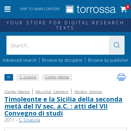
0
SKIP TO MAIN CONTENT
YOUR STORE FOR DIGITAL RESEARCH
TEXTS
|
|
Advanced search
Browse by discipline
Browse by publisher
S. Sciascia
Congiu, Marina
|
|
Congiu, Marina
Micciché, Calogero
Modeo, Simona
Timoleonte e la Sicilia della seconda
metà del IV sec. a.C. : atti del VII
Convegno di studi
2011 -
S. Sciascia