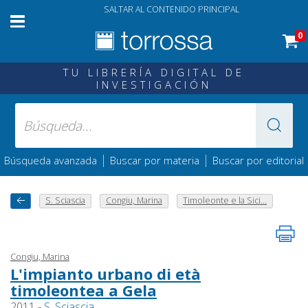
SALTAR AL CONTENIDO PRINCIPAL
0
TU LIBRERÍA DIGITAL DE
INVESTIGACIÓN
|
|
Búsqueda avanzada
Buscar por materia
Buscar por editorial
S. Sciascia
Congiu, Marina
Timoleonte e la Sici...
Congiu, Marina
L'impianto urbano di età
timoleontea a Gela
2011 -
S. Sciascia