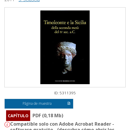
ID: 5311395
Página de muestra
PDF (0,18 Mb)
CAPÍTULO
Compatible solo con Adobe Acrobat Reader -
software gratuito - (
descubra cómo abrir los