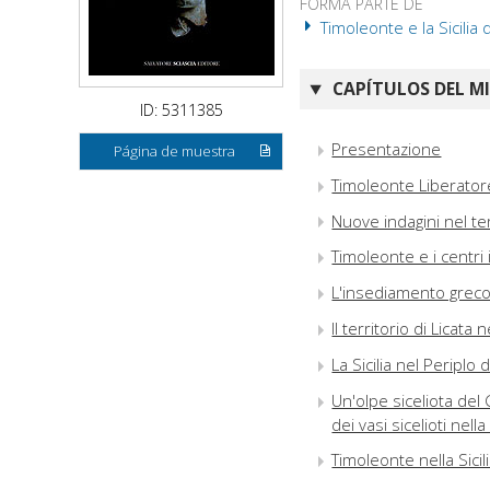
FORMA PARTE DE
Timoleonte e la Sicilia d
CAPÍTULOS DEL M
ID: 5311385
Presentazione
Página de muestra
Timoleonte Liberatore
Nuove indagini nel te
Timoleonte e i centri 
L'insediamento greco 
Il territorio di Licata
La Sicilia nel Periplo
Un'olpe siceliota del
dei vasi sicelioti nel
Timoleonte nella Sicil