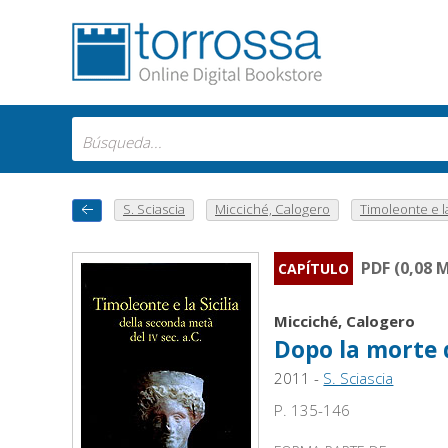
S. Sciascia
Micciché, Calogero
Timoleonte e la 
PDF (0,08 
CAPÍTULO
Micciché, Calogero
Dopo la morte 
2011 -
S. Sciascia
P. 135-146