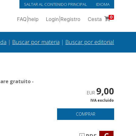
SALTAR AL CONTENIDO PRINCIPAL
IDIOMA
0
FAQ
|
help
Login
|
Registro
Cesta
ada
|
Buscar por materia
|
Buscar por editorial
are gratuito -
9,00
EUR
IVA excluido
COMPRAR
C