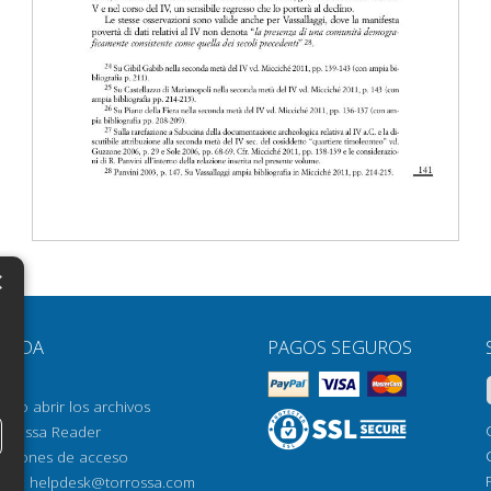
×
N
YUDA
PAGOS SEGUROS
H
AQ
H
ómo abrir los archivos
orrossa Reader
H
pciones de acceso
N
mail:
helpdesk@torrossa.com