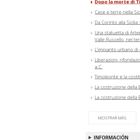
Dopo la morte di T
Case e terre nella Si
Da Corinto alla Sicilia
Una statuetta di Artem
Valle Ruscello, nel te
L'impianto urbano di
Liberazioni, rifondazio
a.C.
Timoleonte e la cost
La costruzione della 
La costruzione della 
Osservazioni prelimi
MOSTRAR MÁS
INFORMACIÓN