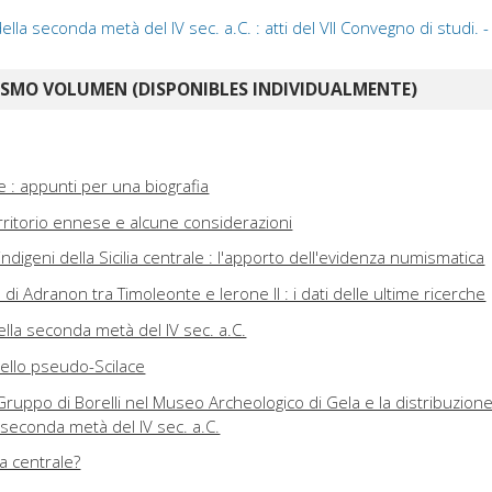
ella seconda metà del IV sec. a.C. : atti del VII Convegno di studi. - 
ISMO VOLUMEN (DISPONIBLES INDIVIDUALMENTE)
 : appunti per una biografia
rritorio ennese e alcune considerazioni
indigeni della Sicilia centrale : l'apporto dell'evidenza numismatica
di Adranon tra Timoleonte e Ierone II : i dati delle ultime ricerche
 nella seconda metà del IV sec. a.C.
 dello pseudo-Scilace
 Gruppo di Borelli nel Museo Archeologico di Gela e la distribuzion
la seconda metà del IV sec. a.C.
ia centrale?