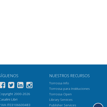
SÍGUENOS
NUESTROS RECURSOS
Torrossa Info
Torrossa para Instituciones
Copyright 2000-2026
Torrossa Open
Casalini Libri
Library Services
P.IVA IT03106600483
Publisher Services