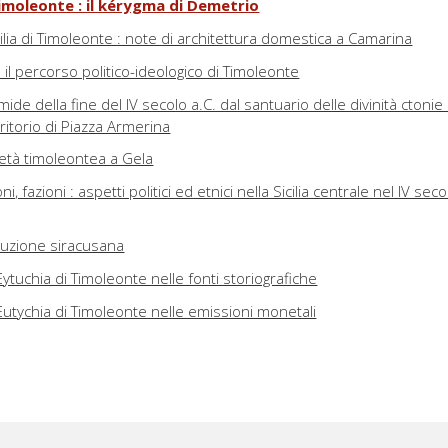
imoleonte : il kérygma di Demetrio
cilia di Timoleonte : note di architettura domestica a Camarina
 : il percorso politico-ideologico di Timoleonte
ide della fine del IV secolo a.C. dal santuario delle divinità ctonie 
rritorio di Piazza Armerina
 età timoleontea a Gela
ni, fazioni : aspetti politici ed etnici nella Sicilia centrale nel IV seco
ituzione siracusana
Eytuchia di Timoleonte nelle fonti storiografiche
Eutychia di Timoleonte nelle emissioni monetali
nari su una stipe da Monte Capodarso