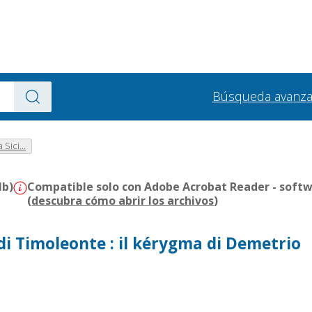
Búsqueda avanz
Sici...
Mb)
Compatible solo con Adobe Acrobat Reader - softw
(
descubra cómo abrir los archivos
)
di Timoleonte : il kérygma di Demetrio