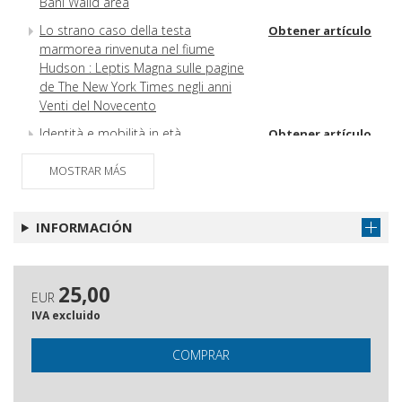
Bani Walid area
Lo strano caso della testa
Obtener artículo
marmorea rinvenuta nel fiume
Hudson : Leptis Magna sulle pagine
de The New York Times negli anni
Venti del Novecento
Identità e mobilità in età
Obtener artículo
tardoantica : la fascia presahariana
lungo i confini dell'Africa romana
MOSTRAR MÁS
The ASArt-DATA Project : current
Obtener artículo
perspectives on Central Saharan
INFORMACIÓN
rock art.
IGCyr-GVCyr : un doppio corpus di
Obtener artículo
iscrizioni greche della Cirenaica on-
25,00
EUR
line
IVA excluido
Intervention at archaeological sites
Obtener artículo
in the time of crisis and war : Qasr
COMPRAR
Libya site as a model
La chora di Cirene : aggiornamenti su