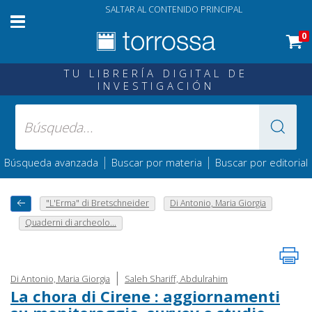
SALTAR AL CONTENIDO PRINCIPAL
0
TU LIBRERÍA DIGITAL DE
INVESTIGACIÓN
|
|
Búsqueda avanzada
Buscar por materia
Buscar por editorial
"L'Erma" di Bretschneider
Di Antonio, Maria Giorgia
Quaderni di archeolo...
|
Di Antonio, Maria Giorgia
Saleh Shariff, Abdulrahim
La chora di Cirene : aggiornamenti