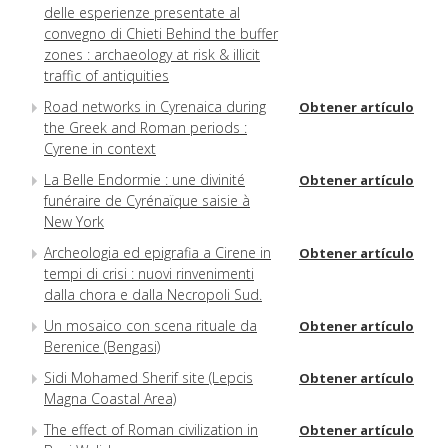
delle esperienze presentate al
convegno di Chieti Behind the buffer
zones : archaeology at risk & illicit
traffic of antiquities
Road networks in Cyrenaica during
Obtener artículo
the Greek and Roman periods :
Cyrene in context
La Belle Endormie : une divinité
Obtener artículo
funéraire de Cyrénaïque saisie à
New York
Archeologia ed epigrafia a Cirene in
Obtener artículo
tempi di crisi : nuovi rinvenimenti
dalla chora e dalla Necropoli Sud.
Un mosaico con scena rituale da
Obtener artículo
Berenice (Bengasi)
Sidi Mohamed Sherif site (Lepcis
Obtener artículo
Magna Coastal Area)
The effect of Roman civilization in
Obtener artículo