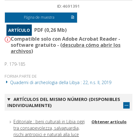
ID: 4691391
Página de muestra
PDF (0,26 Mb)
ARTÍCULO
Compatible solo con Adobe Acrobat Reader -
software gratuito - (
descubra cómo abrir los
archivos
)
P. 179-185
FORMA PARTE DE
Quaderni di archeologia della Libya : 22, n.s. II, 2019
ARTÍCULOS DEL MISMO NÚMERO (DISPONIBLES
INDIVIDUALMENTE)
Editoriale : beni culturali in Libia oggi
Obtener artículo
tra consapevolezza, salvaguardia,
rischi antropici e naturali alla luce