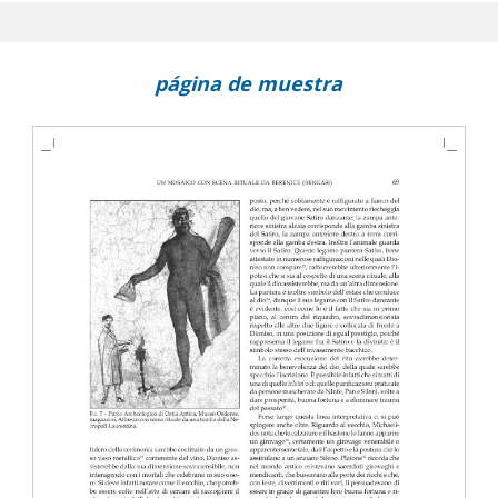
 Projects : notes on current training and research in Libya and
 l'Archeologia (ICA) e le missioni italiane all'estero
página de muestra
n Egypt and MENA countries (IAM 1 and 2) : archaeological conferen
cember 7-9, 2017; Cairo, December 5-8, 2018
s and features : workshop, Tripoli, November 15, 2018
iquities of Libya and the Italian Archaeological Missions working i
me, Libyan Academy, September 16, 2019