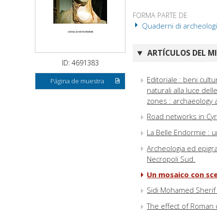
FORMA PARTE DE
Quaderni di archeologia 
ARTÍCULOS DEL M
ID: 4691383
Editoriale : beni cultu
Página de muestra
naturali alla luce de
zones : archaeology at 
Road networks in Cyr
La Belle Endormie : u
Archeologia ed epigraf
Necropoli Sud.
Un mosaico con sce
Sidi Mohamed Sherif 
The effect of Roman ci