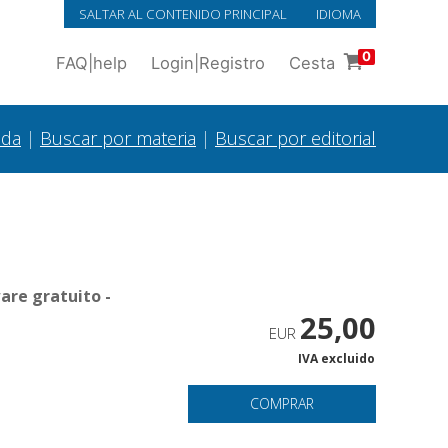
SALTAR AL CONTENIDO PRINCIPAL
IDIOMA
0
FAQ
|
help
Login
|
Registro
Cesta
ada
|
Buscar por materia
|
Buscar por editorial
are gratuito -
25,00
EUR
IVA excluido
COMPRAR