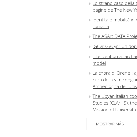
Lo strano caso della
pagine de The New Yo
Identità e mobilità in 
romana
The ASArt-DATA Proje
IGCyr-GVCyr : un dopp
Intervention at archae
model
La chora di Cirene : 
cura del team congiun
Archeologica dell'Univ
The Libyan-Italian co
Studies (CLArHS), the
Mission of Universit
Gastone Buttarini (19
MOSTRAR MÁS
L'attività dell'Istitu