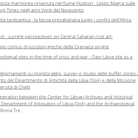
 testa marmorea rinvenuta nel fiume Hudson : Leptis Magna sulle
rk Times negli anni Venti del Novecento
età tardoantica : la fascia presahariana lungo i confini dell'Africa
ct : current perspectives on Central Saharan rock art.
io corpus di iscrizioni greche della Cirenaica on-line
ological sites in the time of crisis and war : Qasr Libya site as a
aggiornamenti su monitoraggio, survey e studio delle buffer zones 
to del Dipartimento di Antichità della Libia (DoA) e della Missione
ersità di Chieti
operation between the Center for Libyan Archives and Historical
 Department of Antiquities of Libya (DoA) and the Archaeological
à Roma Tre.
49-2019) : mezzo secolo di restauri in Libia
to Centrale per il Restauro (ICR) in Libia : conservazione e formazione