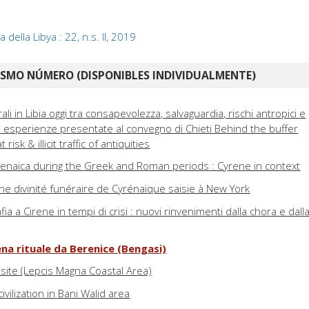
della Libya : 22, n.s. II, 2019
ISMO NÚMERO (DISPONIBLES INDIVIDUALMENTE)
rali in Libia oggi tra consapevolezza, salvaguardia, rischi antropici e
lle esperienze presentate al convegno di Chieti Behind the buffer
risk & illicit traffic of antiquities
enaica during the Greek and Roman periods : Cyrene in context
ne divinité funéraire de Cyrénaïque saisie à New York
ia a Cirene in tempi di crisi : nuovi rinvenimenti dalla chora e dall
na rituale da Berenice (Bengasi)
site (Lepcis Magna Coastal Area)
vilization in Bani Walid area