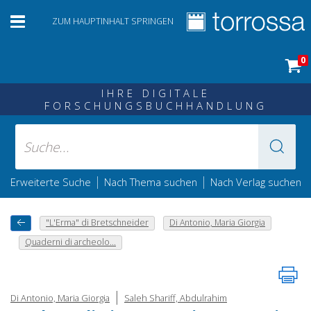
ZUM HAUPTINHALT SPRINGEN
0
IHRE DIGITALE
FORSCHUNGSBUCHHANDLUNG
|
|
Erweiterte Suche
Nach Thema suchen
Nach Verlag suchen
"L'Erma" di Bretschneider
Di Antonio, Maria Giorgia
Quaderni di archeolo...
|
Di Antonio, Maria Giorgia
Saleh Shariff, Abdulrahim