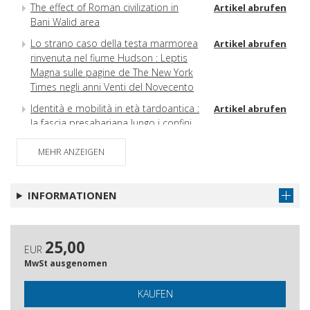
The effect of Roman civilization in
Artikel abrufen
Bani Walid area
Lo strano caso della testa marmorea
Artikel abrufen
rinvenuta nel fiume Hudson : Leptis
Magna sulle pagine de The New York
Times negli anni Venti del Novecento
Identità e mobilità in età tardoantica :
Artikel abrufen
la fascia presahariana lungo i confini
dell'Africa romana
MEHR ANZEIGEN
The ASArt-DATA Project : current
Artikel abrufen
perspectives on Central Saharan rock
art.
INFORMATIONEN
IGCyr-GVCyr : un doppio corpus di
Artikel abrufen
iscrizioni greche della Cirenaica on-
line
25,00
EUR
Intervention at archaeological sites in
Artikel abrufen
MwSt ausgenomen
the time of crisis and war : Qasr Libya
site as a model
KAUFEN