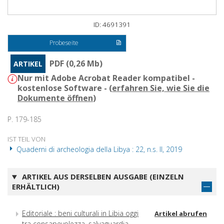
ID: 4691391
Probeseite
PDF (0,26 Mb)
ARTIKEL
Nur mit Adobe Acrobat Reader kompatibel -
kostenlose Software - (
erfahren Sie, wie Sie die
Dokumente öffnen
)
P. 179-185
IST TEIL VON
Quaderni di archeologia della Libya : 22, n.s. II, 2019
ARTIKEL AUS DERSELBEN AUSGABE (EINZELN
ERHÄLTLICH)
Editoriale : beni culturali in Libia oggi
Artikel abrufen
tra consapevolezza, salvaguardia,