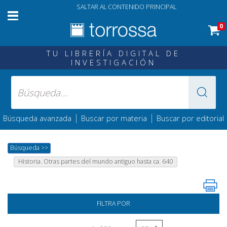
SALTAR AL CONTENIDO PRINCIPAL
0
TU LIBRERÍA DIGITAL DE
INVESTIGACIÓN
|
|
Búsqueda avanzada
Buscar por materia
Buscar por editorial
Búsqueda
>>
Historia. Otras partes del mundo antiguo hasta ca. 640
FILTRA POR