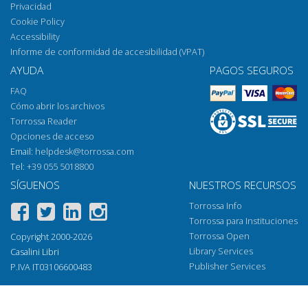
Privacidad
Cookie Policy
Accessibility
Informe de conformidad de accesibilidad (VPAT)
AYUDA
PAGOS SEGUROS
FAQ
Cómo abrir los archivos
Torrossa Reader
Opciones de acceso
Email:
helpdesk@torrossa.com
Tel:
+39 055 5018800
SÍGUENOS
NUESTROS RECURSOS
Torrossa Info
Torrossa para Instituciones
Torrossa Open
Copyright 2000-2026
Library Services
Casalini Libri
Publisher Services
P.IVA IT03106600483