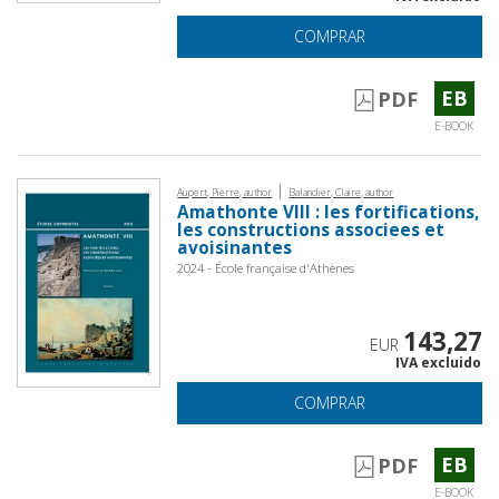
COMPRAR
EB
PDF
E-BOOK
|
Aupert, Pierre, author
Balandier, Claire, author
Amathonte VIII : les fortifications,
les constructions associees et
avoisinantes
2024 - École française d'Athènes
143,27
EUR
IVA excluido
COMPRAR
EB
PDF
E-BOOK