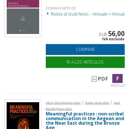
FORMA PARTE DE
Rivista di studi fenici. - Annuale = Annual
56,00
EUR
IVA excluido
COMPRAR
IR A LOS ARTÍCULOS
F
PDF
FASCÍCULO
|
|
Alberti, Maria Emanuela, editor
Dionisio, Giulia, editor
Jasink,
Anna Margherita, editor
Meaningful practices : non-scribal
communication in the Aegean and
the Near East during the Bronze
Age