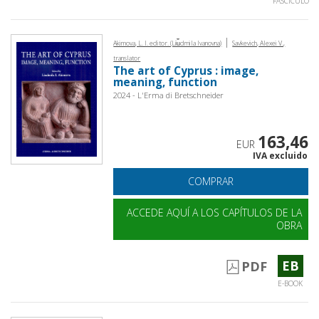
FASCÍCULO
|
Akimova, L. I. editor. (Li︠u︡dmila Ivanovna)
Savkevich, Alexei V.,
translator
The art of Cyprus : image,
meaning, function
2024 - L'Erma di Bretschneider
163,46
EUR
IVA excluido
COMPRAR
ACCEDE AQUÍ A LOS CAPÍTULOS DE LA
OBRA
EB
PDF
E-BOOK