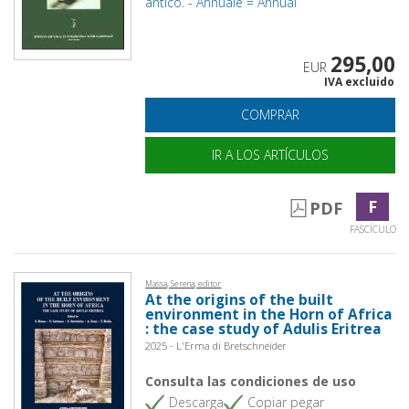
antico. - Annuale = Annual
295,00
EUR
IVA excluido
COMPRAR
IR A LOS ARTÍCULOS
F
PDF
FASCÍCULO
Massa, Serena, editor
At the origins of the built
environment in the Horn of Africa
: the case study of Adulis Eritrea
2025 - L'Erma di Bretschneider
Consulta las condiciones de uso
Descarga
Copiar pegar