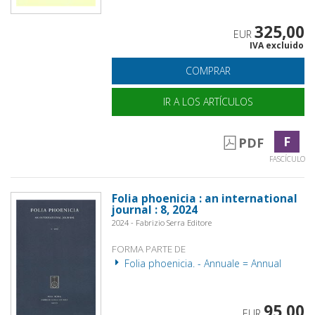
325,00
EUR
IVA excluido
COMPRAR
IR A LOS ARTÍCULOS
F
PDF
FASCÍCULO
Folia phoenicia : an international
journal : 8, 2024
2024 - Fabrizio Serra Editore
FORMA PARTE DE
Folia phoenicia. - Annuale = Annual
95,00
EUR