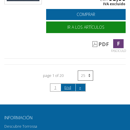
IVA excluido
COMPRAR
IR A LOS ARTÍCULOS
F
PDF
FASCÍCULO
page 1 of 20
1
End
»
INFORMACIÓN
Descubre Torrossa