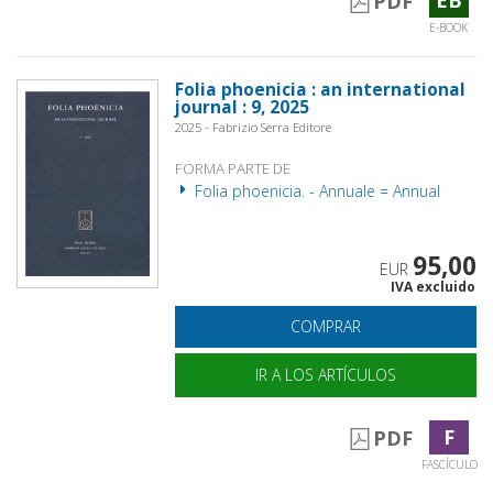
PDF
E-BOOK
Folia phoenicia : an international
journal : 9, 2025
2025 - Fabrizio Serra Editore
FORMA PARTE DE
Folia phoenicia. - Annuale = Annual
95,00
EUR
IVA excluido
COMPRAR
IR A LOS ARTÍCULOS
F
PDF
FASCÍCULO