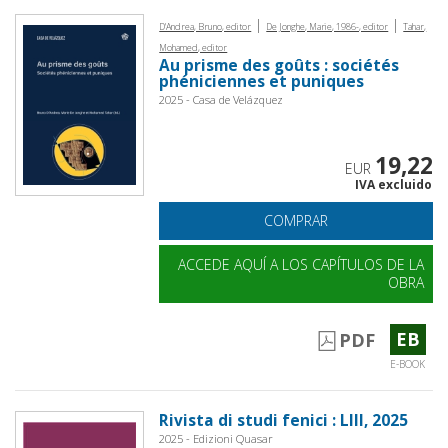
|
|
D'Andrea, Bruno, editor
De Jonghe, Marie, 1986-, editor
Tahar,
Mohamed, editor
Au prisme des goûts : sociétés
phéniciennes et puniques
2025 - Casa de Velázquez
19,22
EUR
IVA excluido
COMPRAR
ACCEDE AQUÍ A LOS CAPÍTULOS DE LA
OBRA
EB
PDF
E-BOOK
Rivista di studi fenici : LIII, 2025
2025 - Edizioni Quasar