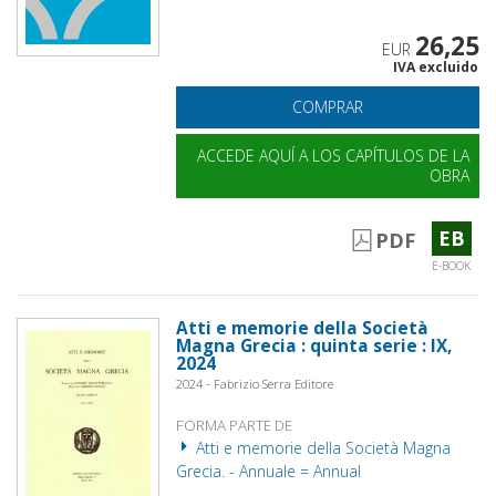
26,25
EUR
IVA excluido
COMPRAR
ACCEDE AQUÍ A LOS CAPÍTULOS DE LA
OBRA
EB
PDF
E-BOOK
Atti e memorie della Società
Magna Grecia : quinta serie : IX,
2024
2024 - Fabrizio Serra Editore
FORMA PARTE DE
Atti e memorie della Società Magna
Grecia. - Annuale = Annual