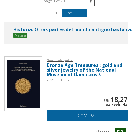
page 1 of 20
1
End
»
Historia. Otras partes del mundo antiguo hasta ca.
Materia
Ahmad, Ibrahim, author
Bronze Age Treasures : gold and
silver jewelry of the National
Museum of Damascus /.
2026 - Le Lettere
18,27
EUR
IVA excluido
COMPRAR
EB