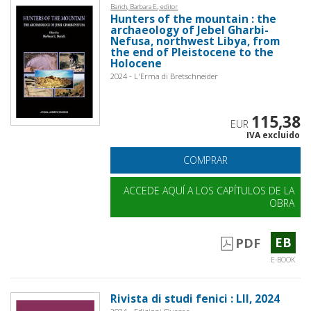
Barich, Barbara E., editor
Hunters of the mountain : the
archaeology of Jebel Gharbi-
Nefusa, northwest Libya, from
the end of Pleistocene to the
Holocene
2024 - L'Erma di Bretschneider
115,38
EUR
IVA excluido
COMPRAR
ACCEDE AQUÍ A LOS CAPÍTULOS DE LA
OBRA
EB
PDF
E-BOOK
Rivista di studi fenici : LII, 2024