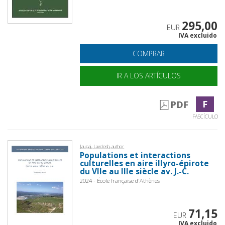
295,00
EUR
IVA excluido
COMPRAR
IR A LOS ARTÍCULOS
F
PDF
FASCÍCULO
Jaupaj, Lavdosh, author
Populations et interactions
culturelles en aire illyro-épirote
du VIIe au IIIe siècle av. J.-C.
2024 - École française d'Athènes
71,15
EUR
IVA excluido