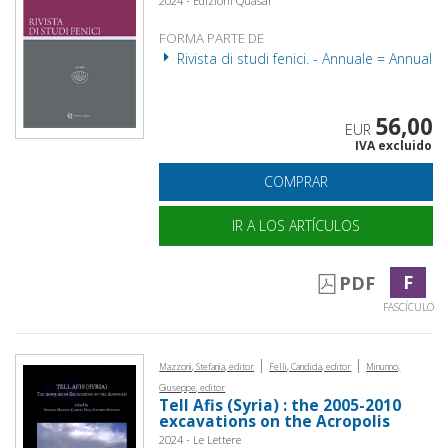
2024 - Edizioni Quasar
FORMA PARTE DE
Rivista di studi fenici. - Annuale = Annual
56,00
EUR
IVA excluido
COMPRAR
IR A LOS ARTÍCULOS
F
PDF
FASCÍCULO
|
|
Mazzoni, Stefania, editor
Felli, Candida, editor
Minunno,
Giuseppe, editor
Tell Afis (Syria) : the 2005-2010
excavations on the Acropolis
2024 - Le Lettere