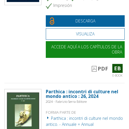
Impresión
DESCARGA
VISUALIZA
ACCEDE AQUÍ A LOS CAPÍTULOS DE LA
OBRA
EB
PDF
E-BOOK
Parthica : incontri di culture nel
mondo antico : 26, 2024
2024 - Fabrizio Serra Editore
FORMA PARTE DE
Parthica : incontri di culture nel mondo
antico. - Annuale = Annual