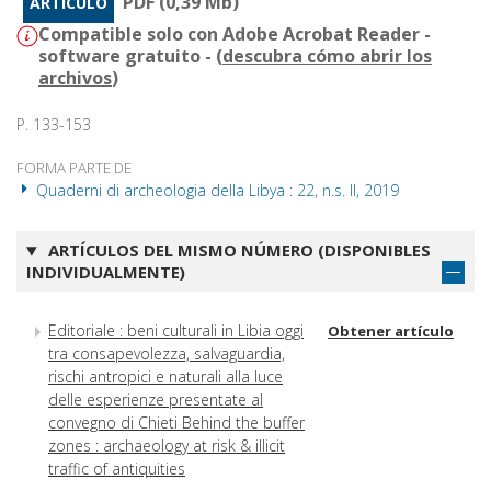
PDF (0,39 Mb)
ARTÍCULO
Compatible solo con Adobe Acrobat Reader -
software gratuito - (
descubra cómo abrir los
archivos
)
P. 133-153
FORMA PARTE DE
Quaderni di archeologia della Libya : 22, n.s. II, 2019
ARTÍCULOS DEL MISMO NÚMERO (DISPONIBLES
INDIVIDUALMENTE)
Editoriale : beni culturali in Libia oggi
Obtener artículo
tra consapevolezza, salvaguardia,
rischi antropici e naturali alla luce
delle esperienze presentate al
convegno di Chieti Behind the buffer
zones : archaeology at risk & illicit
traffic of antiquities