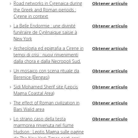
Road networks in Cyrenaica during
Obtener artículo
the Greek and Roman periods :
Cyrene in context
La Belle Endormie : une divinité
Obtener artículo
funéraire de Cyrénaïque saisie à
New York
Archeologia ed epigrafia a Cirene in
Obtener artículo
tempi di crisi : nuovi rinvenimenti
dalla chora e dalla Necropoli Sud.
Un mosaico con scena rituale da
Obtener artículo
Berenice (Bengasi)
Sidi Mohamed Sherif site (Lepcis
Obtener artículo
Magna Coastal Area)
The effect of Roman civilization in
Obtener artículo
Bani Walid area
Lo strano caso della testa
Obtener artículo
marmorea rinvenuta nel fiume
Hudson : Leptis Magna sulle pagine