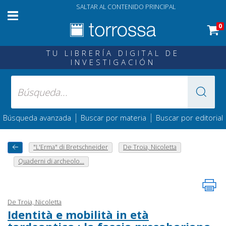
SALTAR AL CONTENIDO PRINCIPAL
0
TU LIBRERÍA DIGITAL DE
INVESTIGACIÓN
|
|
Búsqueda avanzada
Buscar por materia
Buscar por editorial
"L'Erma" di Bretschneider
De Troia, Nicoletta
Quaderni di archeolo...
De Troia, Nicoletta
Identità e mobilità in età