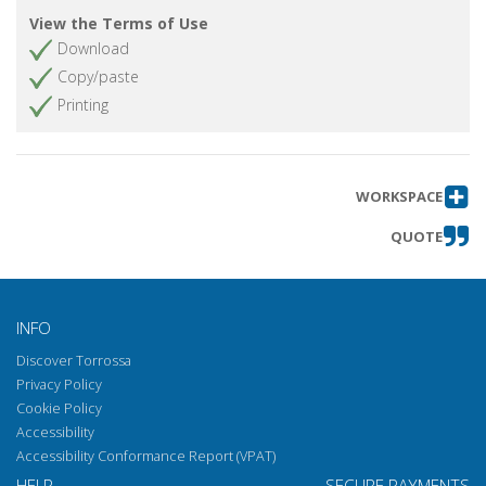
La teorizzazione romantica sull'attore
Get chapter
View the Terms of Use
come “dialettica periodica” : Hunt, Hazlitt
Download
e gli altri
Copy/paste
La presse française du XIXe siècle face au
Get chapter
Printing
théâtre de marionnettes : les défis de
l'écriture
«L'artiste dramatique doit-il écrire?» : la
Get chapter
querelle du Paradoxe sur le comédien au
WORKSPACE
service d'une légitimation du discours sur
QUOTE
le jeu.
L'art du tragédien d'après la presse
Get chapter
(1880-1940)
INFO
Théâtre populaire (1953-1964) et les
Get chapter
acteurs : déni ou refoulement?
Discover Torrossa
Travail Théâtral (1970-1979) ou l'acteur critique de
Privacy Policy
son propre travail
Cookie Policy
Accessibility
Accessibility Conformance Report (VPAT)
HELP
SECURE PAYMENTS