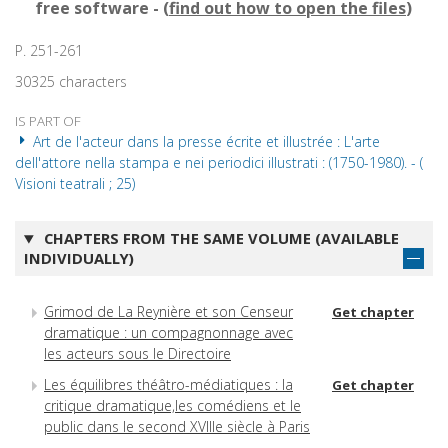
free software - (
find out how to open the files
)
P. 251-261
30325 characters
IS PART OF
Art de l'acteur dans la presse écrite et illustrée : L'arte
dell'attore nella stampa e nei periodici illustrati : (1750-1980). - (
Visioni teatrali ; 25)
CHAPTERS FROM THE SAME VOLUME (AVAILABLE
INDIVIDUALLY)
Grimod de La Reynière et son Censeur
Get chapter
dramatique : un compagnonnage avec
les acteurs sous le Directoire
Les équilibres théâtro-médiatiques : la
Get chapter
critique dramatique,les comédiens et le
public dans le second XVIIIe siècle à Paris