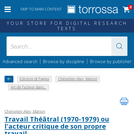
0
SKIP TO MAIN CONTENT
YOUR STORE FOR DIGITAL RESEARCH
TEXTS
|
|
Advanced search
Browse by discipline
Browse by publisher
Edizioni di Pagina
Chénetier-Alev, Marion
Art de l'acteur dans...
Chénetier-Alev, Marion
Travail Théâtral (1970-1979) ou
l'acteur critique de son propre
travail